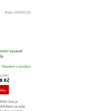
Kód:
128390122
omácí vysavač
dá
Skladem u výrobce
ez DPH
8 Kč
šíku
lfisk One je
 ohledem na vaše
Všechny modely