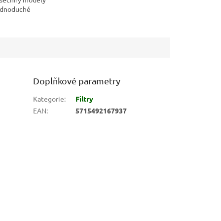
jednoduché
 a jsou dodávány s
m energetické
e třídě A a A ++....
Doplňkové parametry
Kategorie
:
Filtry
EAN
:
5715492167937