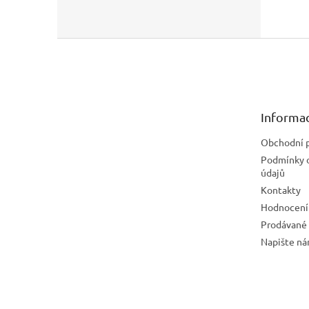
Z
á
p
a
t
Informac
í
Obchodní 
Podmínky 
údajů
Kontakty
Hodnocení
Prodávané
Napište n