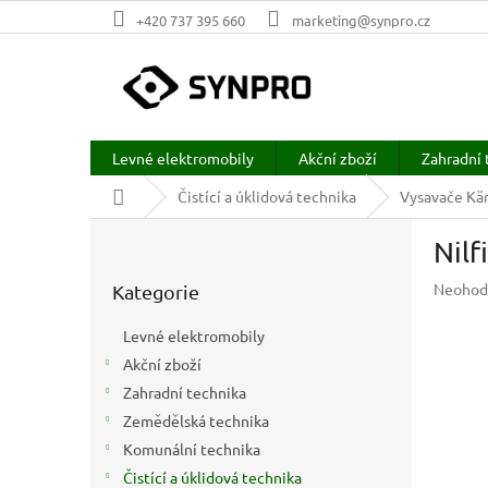
Přejít
+420 737 395 660
marketing@synpro.cz
na
obsah
Levné elektromobily
Akční zboží
Zahradní 
Domů
Čistící a úklidová technika
Vysavače Kär
P
Nilf
o
Přeskočit
s
Průměr
Neohod
Kategorie
kategorie
t
hodnoc
r
produkt
Levné elektromobily
a
je
Akční zboží
n
0,0
z
Zahradní technika
n
5
í
Zemědělská technika
hvězdič
p
Komunální technika
a
Čistící a úklidová technika