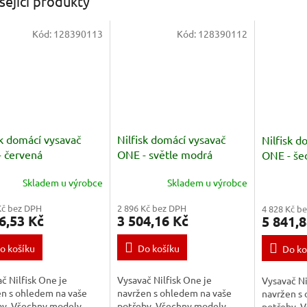
sející produkty
Kód:
128390113
Kód:
128390112
sk domácí vysavač
Nilfisk domácí vysavač
Nilfisk d
 červená
ONE - světle modrá
ONE - še
Skladem u výrobce
Skladem u výrobce
Kč bez DPH
2 896 Kč bez DPH
4 828 Kč b
6,53 Kč
3 504,16 Kč
5 841,8
o košíku
Do košíku
Do ko
č Nilfisk One je
Vysavač Nilfisk One je
Vysavač Ni
en s ohledem na vaše
navržen s ohledem na vaše
navržen s
by. Všechny modely
potřeby. Všechny modely
potřeby. 