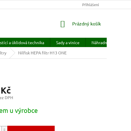
KONTAKTY
HODNOCENÍ OBCHODU
Přihlášení
PRODÁVANÉ ZNAČKY
NÁKUPNÍ
Prázdný košík
KOŠÍK
stící a úklidová technika
Sady a vinice
Náhradní díly
H
ltry
Nilfisk HEPA filtr H13 ONE
 Kč
bez DPH
em u výrobce