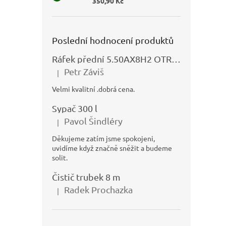
350,90 Kč
Poslední hodnocení produktů
Ráfek přední 5.50AX8H2 OTRSK21.06 - N325111027
Petr Záviš
|
Hodnocení produktu je 5 z 5 hvězdiček.
Velmi kvalitní .dobrá cena.
Sypač 300 l
Pavol Šindléry
|
Hodnocení produktu je 5 z 5 hvězdiček.
Děkujeme zatím jsme spokojeni,
uvidíme když značně sněžit a budeme
solit.
Čistič trubek 8 m
Radek Prochazka
|
Hodnocení produktu je 5 z 5 hvězdiček.