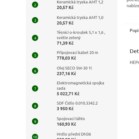
Keramická tryska AMT 1,2
nabíz
20,57 Kč
sklado
hodno
Keramická tryska AMT 1,0
20,57 Kč
účinnos
Popi
Těsnící o-kroužek 5,1 x 1,6 ,
světle zelený
71,39 Kč
Det
Připojovací kabel 20 m
778,03 Kč
HEPA
Olej SECO 5W-30 1l
237,16 Kč
Elektromagnetická spojka
sada
5 022,71 Kč
SDF Čidlo 0.010.3342.2
3 950 Kč
Spojovací táhlo
160,93 Kč
Hrdlo přední DN36