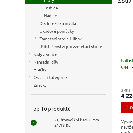
Souvi
Filtry
Trubice
Hadice
Dezinfekce a mýdla
Úklidové pomůcky
Zametací stroje Nilfisk
Příslušenství pro zametací stroje
Sady a vinice
Nilfi
Náhradní díly
ONE -
Hračky
Ostatní kategorie
Značky
3 493 
4 22
D
Top 10 produktů
Zajišťovací kolík 8x60 mm
Vysava
21,18 Kč
navrž
potře