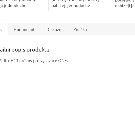
ejí jednoduché
nabízejí jednoduché
nabízejí 
vání a jsou dodávány s
skladování a jsou dodávány s
skladování
cením energetické
hodnocením energetické
hodnocení
ti ve třídě A a A ++....
účinnosti ve třídě A a A ++....
účinnosti v
s
Hodnocení
Diskuze
Značka
ailní popis produktu
 filtr H13 určený pro vysavače ONE.