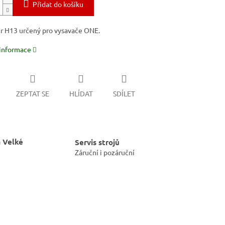
Přidat do košíku
tr H13 určený pro vysavače ONE.
 informace
ZEPTAT SE
HLÍDAT
SDÍLET
 Velké
Servis strojů
Záruční i pozáruční