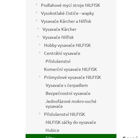
n
Podlahové mycí stroje NILFISK
e
Vysokotlaké čističe - wapky
l
Vysavače Kärcher a Nilfisk
Vysavače Kärcher
Vysavače Nilfisk
Hobby vysavače NILFISK
Centrální vysavače
Příslušenství
Komerční vysavače NILFISK
Průmyslové vysavače NILFISK
Vysavače s čerpadlem
Bezpečnostní vysavače
Jednofázové mokro-suché
vysavače
Příslušenství NILFISK
NILFISK sáčky do vysavače
Hubice