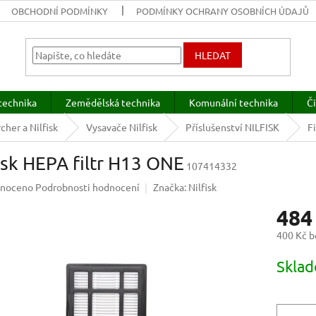
OBCHODNÍ PODMÍNKY
PODMÍNKY OCHRANY OSOBNÍCH ÚDAJŮ
HLEDAT
technika
Zemědělská technika
Komunální technika
Či
cher a Nilfisk
Vysavače Nilfisk
Příslušenství NILFISK
Fi
isk HEPA filtr H13 ONE
107414332
né
noceno
Podrobnosti hodnocení
Značka:
Nilfisk
ení
484
u
400 Kč 
Měrná
Sklad
cena:
ek.