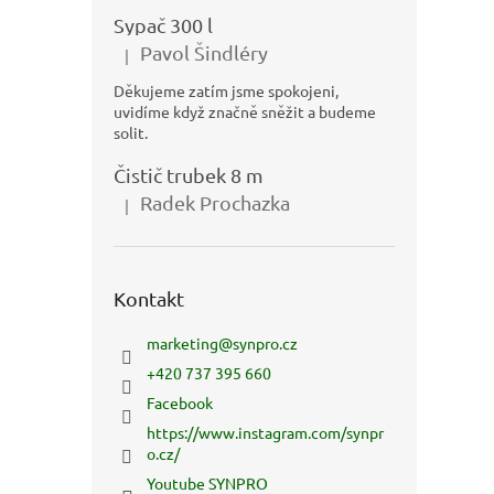
Sypač 300 l
Pavol Šindléry
|
Hodnocení produktu je 5 z 5 hvězdiček.
Děkujeme zatím jsme spokojeni,
uvidíme když značně sněžit a budeme
solit.
Čistič trubek 8 m
Radek Prochazka
|
Hodnocení produktu je 5 z 5 hvězdiček.
Kontakt
marketing
@
synpro.cz
+420 737 395 660
Facebook
https://www.instagram.com/synpr
o.cz/
Youtube SYNPRO