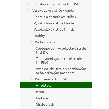
n
Podlahové mycí stroje NILFISK
e
Vysokotlaké čističe - wapky
l
Chemie a dezinfekce Nilfisk
Vysokotlaké čističe Kärcher
Vysokotlaké čističe Nilfisk
Hobby
Profesionální
Studenovodní vysokotlaké stroje
NILFISK
Teplovodní vysokotlaké stroje
NILFISK
Vysokotlaké stroje s benzínovým
nebo naftovým pohonem
Příslušenství NILFISK
VT pistole
Hadice
Kartáče
Čistič ploch