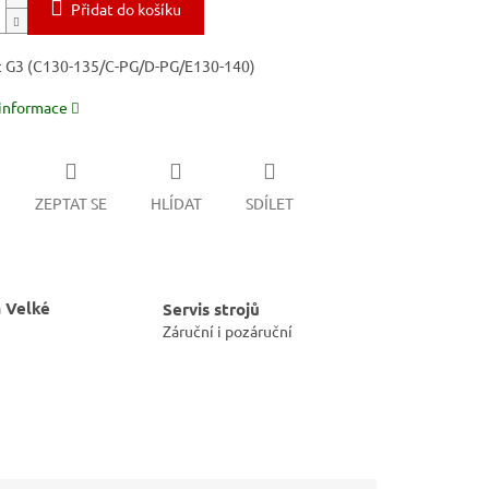
Přidat do košíku
c G3 (C130-135/C-PG/D-PG/E130-140)
 informace
ZEPTAT SE
HLÍDAT
SDÍLET
 Velké
Servis strojů
Záruční i pozáruční