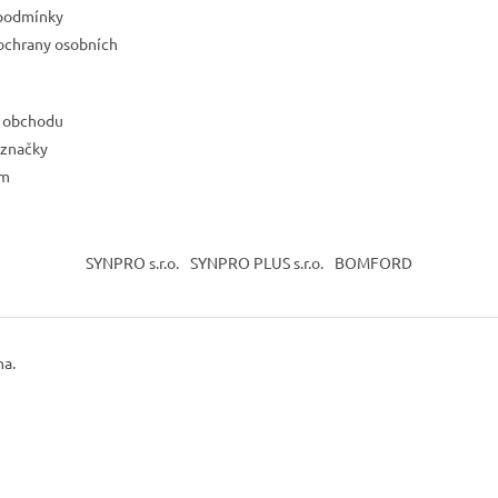
podmínky
ochrany osobních
 obchodu
 značky
ám
SYNPRO s.r.o.
SYNPRO PLUS s.r.o.
BOMFORD
na.