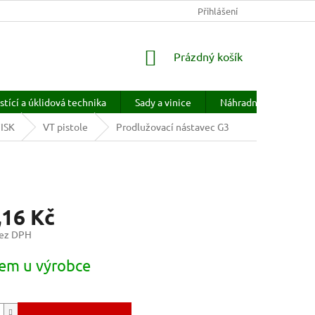
KONTAKTY
HODNOCENÍ OBCHODU
Přihlášení
PRODÁVANÉ ZNAČKY
NÁKUPNÍ
Prázdný košík
KOŠÍK
stící a úklidová technika
Sady a vinice
Náhradní díly
H
FISK
VT pistole
Prodlužovací nástavec G3
,16 Kč
bez DPH
em u výrobce