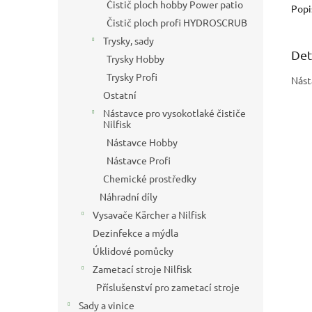
Čistič ploch hobby Power patio
Popi
Čistič ploch profi HYDROSCRUB
Trysky, sady
Det
Trysky Hobby
Trysky Profi
Nást
Ostatní
Nástavce pro vysokotlaké čističe
Nilfisk
Nástavce Hobby
Nástavce Profi
Chemické prostředky
Náhradní díly
Vysavače Kärcher a Nilfisk
Dezinfekce a mýdla
Úklidové pomůcky
Zametací stroje Nilfisk
Příslušenství pro zametací stroje
Sady a vinice