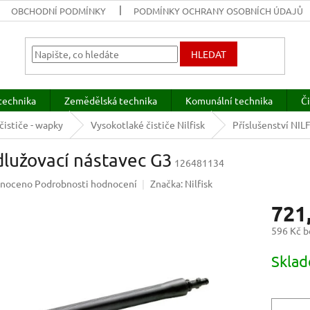
OBCHODNÍ PODMÍNKY
PODMÍNKY OCHRANY OSOBNÍCH ÚDAJŮ
HLEDAT
technika
Zemědělská technika
Komunální technika
Či
čističe - wapky
Vysokotlaké čističe Nilfisk
Příslušenství NIL
lužovací nástavec G3
126481134
né
noceno
Podrobnosti hodnocení
Značka:
Nilfisk
ení
721
u
596 Kč 
Měrná
Sklad
cena:
ek.