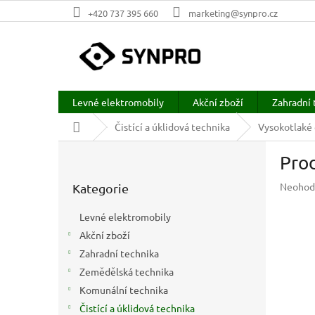
Přejít
+420 737 395 660
marketing@synpro.cz
na
obsah
Levné elektromobily
Akční zboží
Zahradní 
Domů
Čistící a úklidová technika
Vysokotlaké 
P
Prod
o
Přeskočit
s
Průměr
Neohod
Kategorie
kategorie
t
hodnoc
r
produkt
Levné elektromobily
a
je
Akční zboží
n
0,0
z
Zahradní technika
n
5
í
Zemědělská technika
hvězdič
p
Komunální technika
a
Čistící a úklidová technika