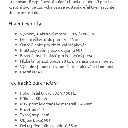
skladování. Bezpečnostní spínač chrání obsluhu při práci a
kvalitní dvojice ostrých nožů se postará o efektivní a rychlé
drcení materiálu.
Hlavní výhody:
Výkonný elektrický motor 230 V / 2800 W
Drcení větví až do průměru 45 mm
Ostré 2 nože pro efektivní štěpkování
Praktický sběrný box o objemu 60 l
Bezpečnostní spínač pro bezpečný provoz
Nízká hmotnost pouze 20 kg pro snadnou manipulaci
Výsledná jemná drť vhodná pro mulčování i kompost
Certifikace CE
Technické parametry:
Pohon: elektrický 230 V / 50 Hz
Příkon: 2800 W
Max. průměr drceného materiálu: 45 mm
Počet nožů: 2
Typ výstupu: drť
Objem boxu: 60 l
Délka přívodního kabelu: 0,35 m