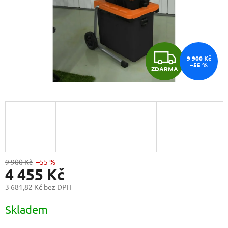
Z
9 900 Kč
–55 %
ZDARMA
D
A
R
M
A
9 900 Kč
–55 %
4 455 Kč
3 681,82 Kč bez DPH
Měrná
Skladem
cena: