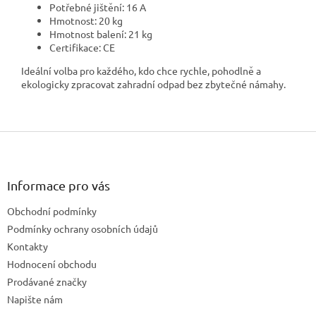
Potřebné jištění: 16 A
Hmotnost: 20 kg
Hmotnost balení: 21 kg
Certifikace: CE
Ideální volba pro každého, kdo chce rychle, pohodlně a
ekologicky zpracovat zahradní odpad bez zbytečné námahy.
Z
á
p
a
Informace pro vás
t
Obchodní podmínky
í
Podmínky ochrany osobních údajů
Kontakty
Hodnocení obchodu
Prodávané značky
Napište nám