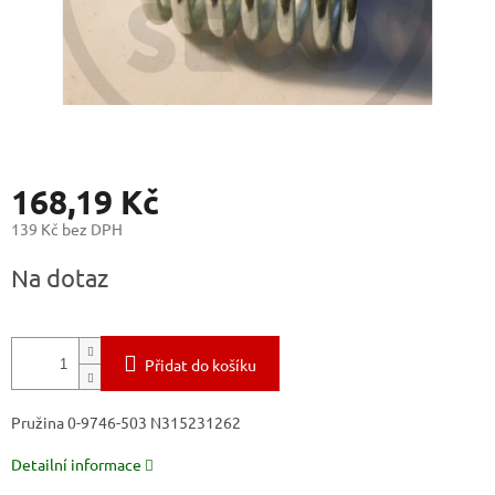
168,19 Kč
139 Kč bez DPH
Měrná
Na dotaz
cena:
Přidat do košíku
Pružina 0-9746-503 N315231262
Detailní informace