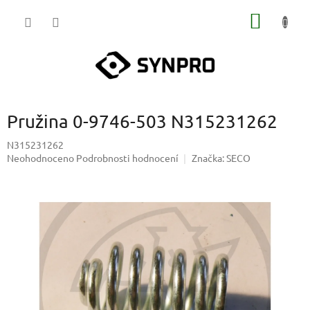
Přejít
NÁKUP
na
obsah
KOŠÍK
Pružina 0-9746-503 N315231262
N315231262
Průměrné
Neohodnoceno
Podrobnosti hodnocení
Značka:
SECO
hodnocení
produktu
je
0,0
z
5
hvězdiček.