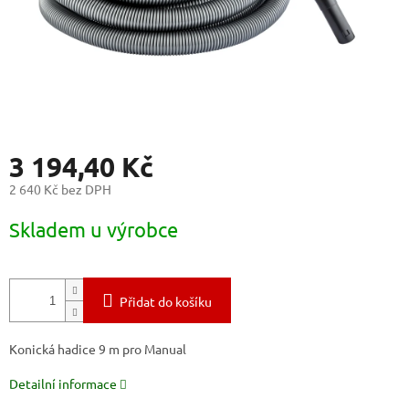
3 194,40 Kč
2 640 Kč bez DPH
Měrná
Skladem u výrobce
cena:
Přidat do košíku
Konická hadice 9 m pro Manual
Detailní informace