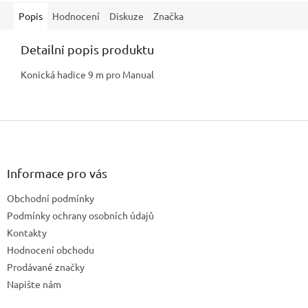
Popis
Hodnocení
Diskuze
Značka
Detailní popis produktu
Konická hadice 9 m pro Manual
Z
á
p
a
Informace pro vás
t
Obchodní podmínky
í
Podmínky ochrany osobních údajů
Kontakty
Hodnocení obchodu
Prodávané značky
Napište nám