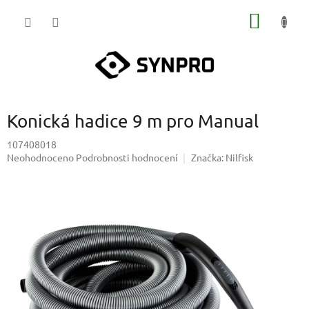
Přejít
NÁKUP
na
obsah
KOŠÍK
Konická hadice 9 m pro Manual
107408018
Průměrné
Neohodnoceno
Podrobnosti hodnocení
Značka:
Nilfisk
hodnocení
produktu
je
0,0
z
5
hvězdiček.