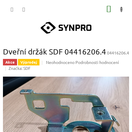
Přejít
NÁKUP
na
obsah
KOŠÍK
Dveřní držák SDF 04416206.4
04416206.4
Průměrné
Neohodnoceno
Podrobnosti hodnocení
Akce
Výprodej
hodnocení
Značka:
SDF
produktu
je
0,0
z
5
hvězdiček.