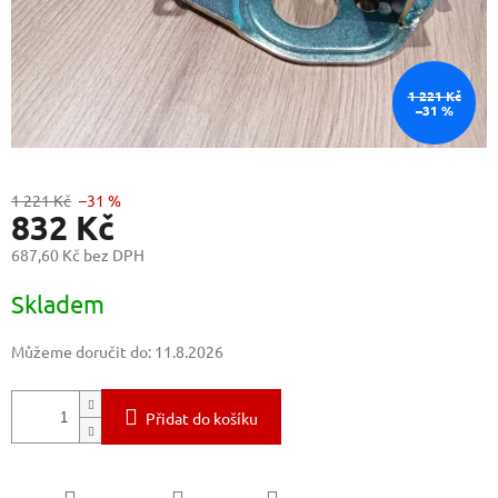
1 221 Kč
–31 %
1 221 Kč
–31 %
832 Kč
687,60 Kč bez DPH
Měrná
Skladem
cena:
Můžeme doručit do:
11.8.2026
Přidat do košíku