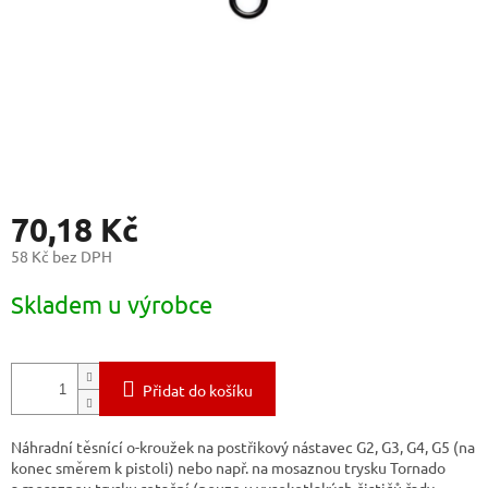
70,18 Kč
58 Kč bez DPH
Měrná
Skladem u výrobce
cena:
Přidat do košíku
Náhradní těsnící o-kroužek na postřikový nástavec G2, G3, G4, G5 (na
konec směrem k pistoli) nebo např. na mosaznou trysku Tornado