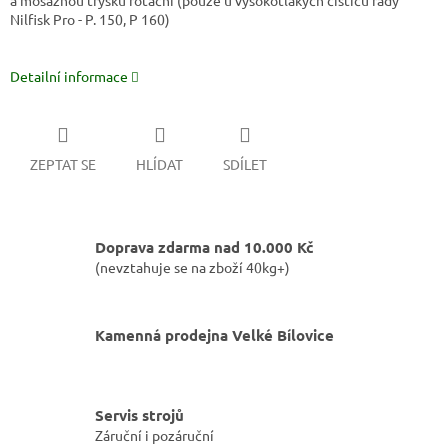
a mosaznou trysku rotační (pouze u vysokotlakých čističů řady
Nilfisk Pro - P. 150, P 160)
Detailní informace
ZEPTAT SE
HLÍDAT
SDÍLET
Doprava zdarma nad 10.000 Kč
(nevztahuje se na zboží 40kg+)
Kamenná prodejna Velké Bílovice
Servis strojů
Záruční i pozáruční