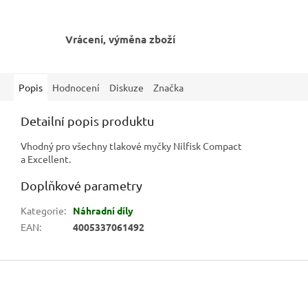
Vrácení, výměna zboží
Popis
Hodnocení
Diskuze
Značka
Detailní popis produktu
Vhodný pro všechny tlakové myčky Nilfisk Compact
a Excellent.
Doplňkové parametry
Kategorie
:
Náhradní díly
EAN
:
4005337061492
Z
á
p