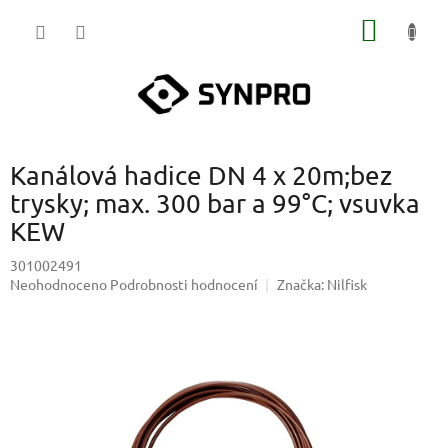
Přejít
NÁKUP
na
obsah
KOŠÍK
Kanálová hadice DN 4 x 20m;bez
trysky; max. 300 bar a 99°C; vsuvka
KEW
301002491
Průměrné
Neohodnoceno
Podrobnosti hodnocení
Značka:
Nilfisk
hodnocení
produktu
je
0,0
z
5
hvězdiček.