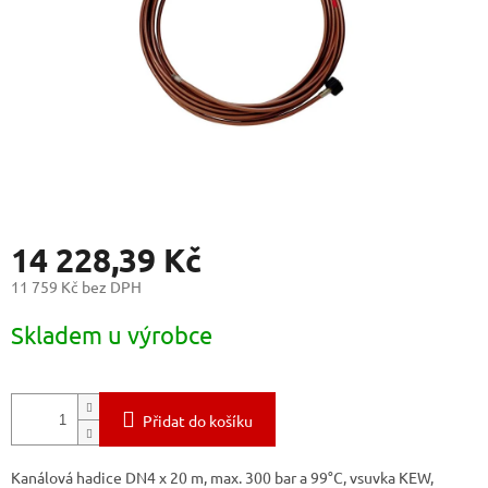
14 228,39 Kč
11 759 Kč bez DPH
Měrná
Skladem u výrobce
cena:
Přidat do košíku
Kanálová hadice DN4 x 20 m, max. 300 bar a 99°C, vsuvka KEW,