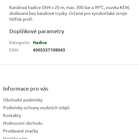
Kanálová hadice DN4 x 20 m, max. 300 bar a 99°C, vsuvka KEW,
dodávaná bez kanálové trysky. Určené pro vysokotlaké stroje
Nilfisk profi.
Doplňkové parametry
Kategorie
:
Hadice
EAN
:
4005337108043
Z
á
p
a
Informace pro vás
t
Obchodní podmínky
í
Podmínky ochrany osobních údajů
Kontakty
Hodnocení obchodu
Prodávané značky
Napište nám