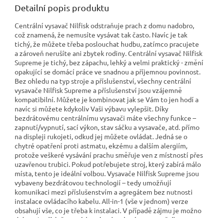
Detailní popis produktu
Centrální vysavač Nilfisk odstraňuje prach z domu nadobro,
což znamená, že nemusíte vysávat tak často. Navíc je tak
tichý, že můžete třeba poslouchat hudbu, zatímco pracujete
a zároveň nerušíte ani zbytek rodiny. Centrální vysavač Nilfisk
Supreme je tichý, bez zápachu, lehký a velmi praktický - změní
opakující se domácí práce ve snadnou a příjemnou povinnost.
Bez ohledu na typ stroje a příslušenství, všechny centrální
vysavače Nilfisk Supreme a příslušenství jsou vzájemně
kompatibilní. Můžete je kombinovat jak se Vám to jen hodí a
navíc si můžete kdykoliv Vaši výbavu vylepšit. Díky
bezdrátovému centrálnímu vysavači máte všechny funkce –
zapnutí/vypnutí, sací výkon, stav sáčku a vysavače, atd. přímo
na displeji rukojeti, odkud jej můžete ovládat. Jedná se o
chytré opatření proti astmatu, ekzému a dalším alergiím,
protože veškeré vysávání prachu směřuje ven z místností přes
uzavřenou trubici. Pokud potřebujete stroj, který zabírá málo
místa, tento je ideální volbou. Vysavače Nilfisk Supreme jsou
vybaveny bezdrátovou technologií – tedy umožňují
komunikaci mezi příslušenstvím a agregátem bez nutnosti
instalace ovládacího kabelu. All-in-1 (vše v jednom) verze
obsahují vše, co je třeba k instalaci. V případě zájmu je možno