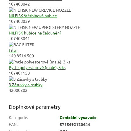
107408042
NILFISK štěrbinová hubice
107408039
NILFISK hubice na čalounění
107408041
Filtr
140 8514 500
Pytle polyesterové (malé), 3 ks
107401158
3 Zásuvky a trubky
42000202
Doplňkové parametry
Kategorie
:
Centrální vysavače
EAN
:
5715492120444