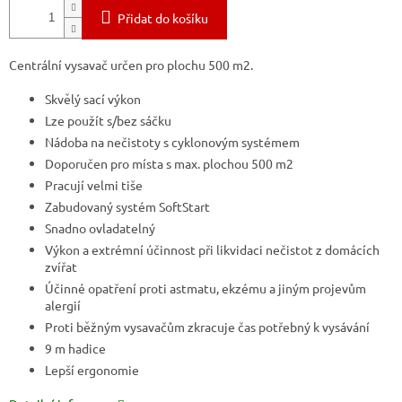
Přidat do košíku
Centrální vysavač určen pro plochu 500 m2.
Skvělý sací výkon
Lze použít s/bez sáčku
Nádoba na nečistoty s cyklonovým systémem
Doporučen pro místa s max. plochou 500 m2
Pracují velmi tiše
Zabudovaný systém SoftStart
Snadno ovladatelný
Výkon a extrémní účinnost při likvidaci nečistot z domácích
zvířat
Účinné opatření proti astmatu, ekzému a jiným projevům
alergií
Proti běžným vysavačům zkracuje čas potřebný k vysávání
9 m hadice
Lepší ergonomie