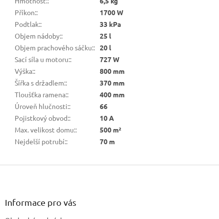
Hmotnost:
:
6,5 kg
Příkon:
:
1700 W
Podtlak:
:
33 kPa
Objem nádoby:
:
25 l
Objem prachového sáčku:
:
20 l
Sací síla u motoru:
:
727 W
Výška:
:
800 mm
Šířka s držadlem:
:
370 mm
Tloušťka ramena:
:
400 mm
Úroveň hlučnosti:
:
66
Pojistkový obvod:
:
10 A
Max. velikost domu:
:
500 m²
Nejdelší potrubí:
:
70 m
Z
á
p
a
Informace pro vás
t