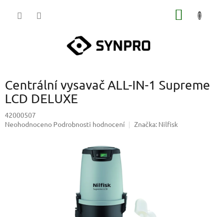
Přejít
NÁKUP
na
obsah
KOŠÍK
Centrální vysavač ALL-IN-1 Supreme
LCD DELUXE
42000507
Průměrné
Neohodnoceno
Podrobnosti hodnocení
Značka:
Nilfisk
hodnocení
produktu
je
0,0
z
5
hvězdiček.