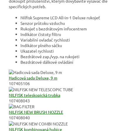
dokoupit příslušenství, kterým dovybavíte vysavač dle
specifických potřeb.
Nilfisk Supreme LCD All-in-1 Deluxe rukojeť
Senzor průtoku vzduchu
Rukojeť s bezdrátovým infocentrem
Indikátor čistoty filtru
Variabilní ovladač rychlosti
Indikátor plného sáčku
Ukazatel rychlosti
Bezdrátové zap./vyp. na rukojeti
Bezdrátové dálkové ovládání
Hadicová sada Deluxe, 9 m
107405106
NILFISK teleskopická trubka
107408043
NILFISK NEW BRUSH NOZZLE
107408040
NILFISK kombinovaná hubice