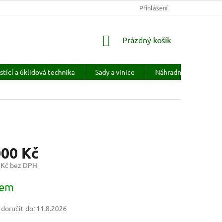
KONTAKTY
HODNOCENÍ OBCHODU
Přihlášení
PRODÁVANÉ ZNAČKY
NÁKUPNÍ
Prázdný košík
KOŠÍK
stící a úklidová technika
Sady a vinice
Náhradní díly
H
000 Kč
 Kč bez DPH
dem
oručit do:
11.8.2026