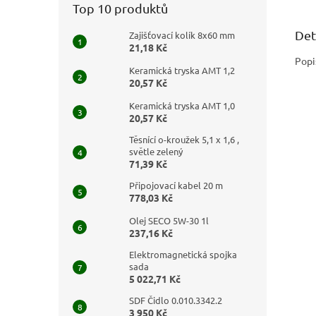
Top 10 produktů
Det
Zajišťovací kolík 8x60 mm
21,18 Kč
Popi
Keramická tryska AMT 1,2
20,57 Kč
Keramická tryska AMT 1,0
20,57 Kč
Těsnící o-kroužek 5,1 x 1,6 ,
světle zelený
71,39 Kč
Připojovací kabel 20 m
778,03 Kč
Olej SECO 5W-30 1l
237,16 Kč
Elektromagnetická spojka
sada
5 022,71 Kč
SDF Čidlo 0.010.3342.2
3 950 Kč