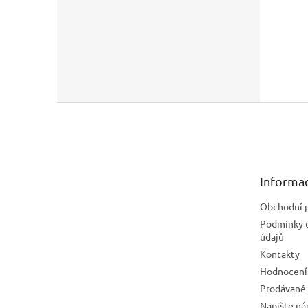
Z
á
p
a
t
Informac
í
Obchodní 
Podmínky 
údajů
Kontakty
Hodnocení
Prodávané
Napište n