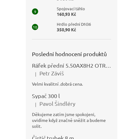
Spojovací táhlo
160,93 Kč
Hrdlo přední DN36
350,90 Kč
Poslední hodnocení produktů
Ráfek přední 5.50AX8H2 OTRSK21.06 - N325111027
Petr Záviš
|
Hodnocení produktu je 5 z 5 hvězdiček.
Velmi kvalitní .dobrá cena.
Sypač 300 l
Pavol Šindléry
|
Hodnocení produktu je 5 z 5 hvězdiček.
Děkujeme zatím jsme spokojeni,
uvidíme když značně sněžit a budeme
solit.
Čistič trubek 8 m