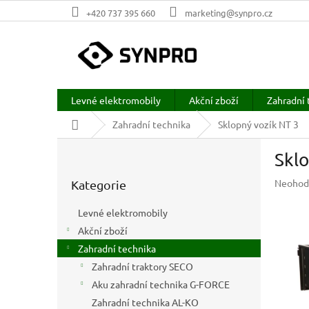
Přejít
+420 737 395 660
marketing@synpro.cz
na
obsah
Levné elektromobily
Akční zboží
Zahradní 
Domů
Zahradní technika
Sklopný vozík NT 3
P
Sklo
o
Přeskočit
s
Průměr
Neohod
Kategorie
kategorie
t
hodnoc
r
produkt
Levné elektromobily
a
je
Akční zboží
n
0,0
z
Zahradní technika
n
5
í
Zahradní traktory SECO
hvězdič
p
Aku zahradní technika G-FORCE
a
Zahradní technika AL-KO