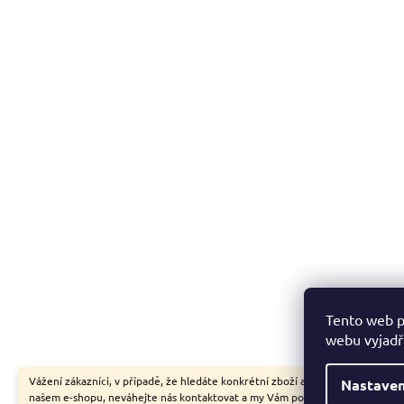
Tento web p
webu vyjadřu
Vážení zákazníci, v případě, že hledáte konkrétní zboží a my jej nemáme v
Nastaven
našem e-shopu, neváhejte nás kontaktovat a my Vám pomůžeme s výběrem.