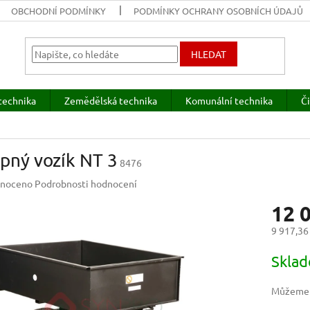
OBCHODNÍ PODMÍNKY
PODMÍNKY OCHRANY OSOBNÍCH ÚDAJŮ
HLEDAT
technika
Zemědělská technika
Komunální technika
Či
pný vozík NT 3
8476
né
noceno
Podrobnosti hodnocení
ení
12 
u
9 917,36
Měrná
Skla
cena:
ek.
Můžeme d