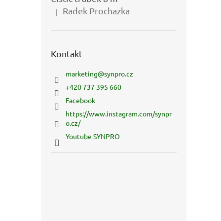
Radek Prochazka
|
Hodnocení produktu je 5 z 5 hvězdiček.
Kontakt
marketing
@
synpro.cz
+420 737 395 660
Facebook
https://www.instagram.com/synpr
o.cz/
Youtube SYNPRO