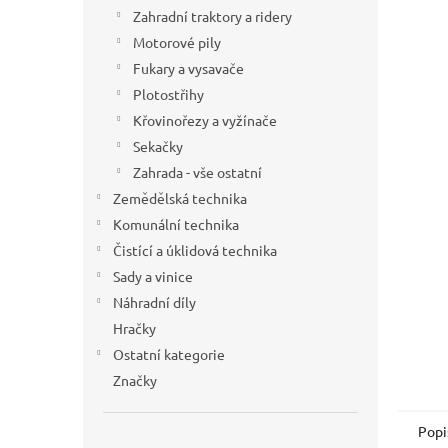
n
Zahradní traktory a ridery
e
Motorové pily
l
Fukary a vysavače
Plotostřihy
Křovinořezy a vyžínače
Sekačky
Zahrada - vše ostatní
Zemědělská technika
Komunální technika
Čistící a úklidová technika
Sady a vinice
Náhradní díly
Hračky
Ostatní kategorie
Značky
Popi