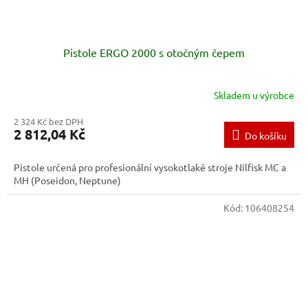
Pistole ERGO 2000 s otočným čepem
Skladem u výrobce
2 324 Kč bez DPH
2 812,04 Kč
Do košíku
Pistole určená pro profesionální vysokotlaké stroje Nilfisk MC a
MH (Poseidon, Neptune)
Kód:
106408254