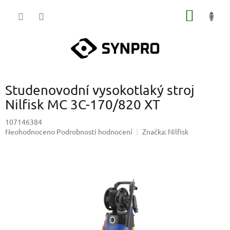
Přejít
NÁKUP
na
obsah
KOŠÍK
Studenovodní vysokotlaký stroj
Nilfisk MC 3C-170/820 XT
107146384
Průměrné
Neohodnoceno
Podrobnosti hodnocení
Značka:
Nilfisk
hodnocení
produktu
je
0,0
z
5
hvězdiček.