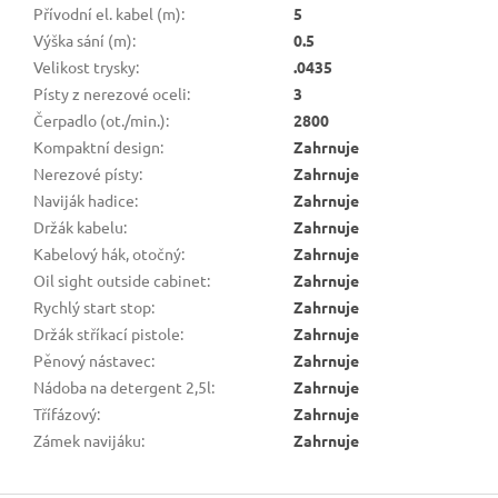
Přívodní el. kabel (m)
:
5
Výška sání (m)
:
0.5
Velikost trysky
:
.0435
Písty z nerezové oceli
:
3
Čerpadlo (ot./min.)
:
2800
Kompaktní design
:
Zahrnuje
Nerezové písty
:
Zahrnuje
Naviják hadice
:
Zahrnuje
Držák kabelu
:
Zahrnuje
Kabelový hák, otočný
:
Zahrnuje
Oil sight outside cabinet
:
Zahrnuje
Rychlý start stop
:
Zahrnuje
Držák stříkací pistole
:
Zahrnuje
Pěnový nástavec
:
Zahrnuje
Nádoba na detergent 2,5l
:
Zahrnuje
Třífázový
:
Zahrnuje
Zámek navijáku
:
Zahrnuje