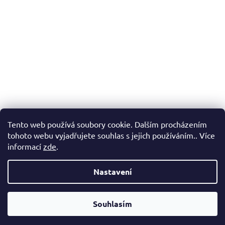
Tento web používá soubory cookie. Dalším procházením
tohoto webu vyjadřujete souhlas s jejich používáním.. Více
informací
zde
.
Nastavení
Vážení zákazníci, v případě, že hledáte konkrétní zboží a my jej
nemáme v našem e-shopu, neváhejte nás kontaktovat a my Vám
Souhlasím
pomůžeme s výběrem.