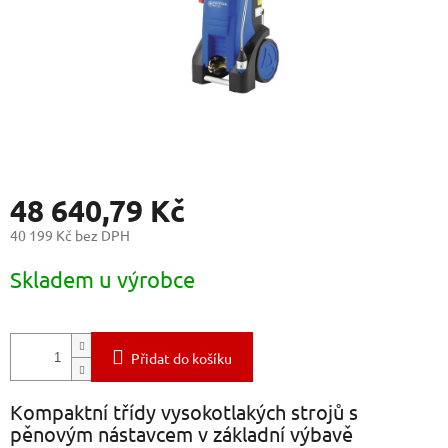
48 640,79 Kč
40 199 Kč bez DPH
Měrná
Skladem u výrobce
cena:
Přidat do košíku
Kompaktní třídy vysokotlakých strojů s
pěnovým nástavcem v základní výbavě