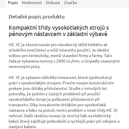
Popis
Hodnocení
Diskuze
Značka
Detailní popis produktu
Kompaktní třídy vysokotlakých strojů s
pěnovým nástavcem v základní výbavě
MC 3C je zkonstruován pro všeobecný úklid lehkého až
středního znečištění a nižší intenzitu použití. Je ideální
volbou pro řemeslníky, menší stavební firmy a farmy. Tato
řada je vybavena motory s 2800 ot./min. a čerpadly osazenými
nerezovými písty.
MC 3C je vybaven několika inovacemi, které zjednodušují
práci s vysokotlakým strojem. Prvním novým konstrukčním
prvkem jsou držáky příslušenství. Studie z minulých let
potvrdily, že jedním z častých problémů při použití
vysokotlakého stroje je poškození příslušenství při
transportu. Díky inovativním držákům pro vysokotlaké
nástavce a háku na pistoli, tento problém u nové třídy MC 3C
nehrozí. Další skvělou inovací je otočný hák na elektrický
kabel, který zajišťuje jednodušší a rychlejší práci při odvíjení a
navíjení kabelu.