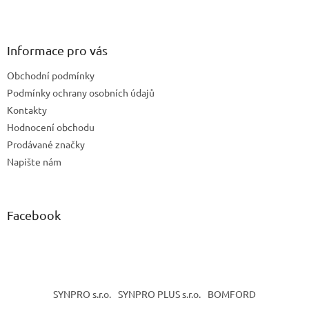
Z
á
p
a
Informace pro vás
t
Obchodní podmínky
í
Podmínky ochrany osobních údajů
Kontakty
Hodnocení obchodu
Prodávané značky
Napište nám
Facebook
SYNPRO s.r.o.
SYNPRO PLUS s.r.o.
BOMFORD