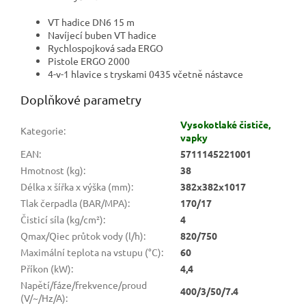
VT hadice DN6 15 m
Navíjecí buben VT hadice
Rychlospojková sada ERGO
Pistole ERGO 2000
4-v-1 hlavice s tryskami 0435 včetně nástavce
Doplňkové parametry
Vysokotlaké čističe,
Kategorie
:
vapky
EAN
:
5711145221001
Hmotnost (kg)
:
38
Délka x šířka x výška (mm)
:
382x382x1017
Tlak čerpadla (BAR/MPA)
:
170/17
Čisticí síla (kg/cm²)
:
4
Qmax/Qiec průtok vody (l/h)
:
820/750
Maximální teplota na vstupu (°C)
:
60
Příkon (kW)
:
4,4
Napětí/fáze/frekvence/proud
400/3/50/7.4
(V/~/Hz/A)
: