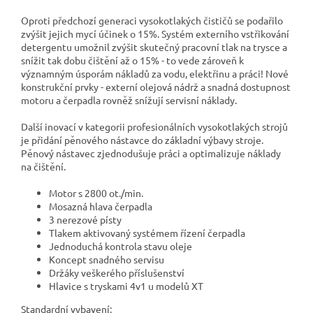
Oproti předchozí generaci vysokotlakých čističů se podařilo
zvýšit jejich mycí účinek o 15%. Systém externího vstřikování
detergentu umožnil zvýšit skutečný pracovní tlak na trysce a
snížit tak dobu čištění až o 15% - to vede zároveň k
významným úsporám nákladů za vodu, elektřinu a práci! Nové
konstrukční prvky - externí olejová nádrž a snadná dostupnost
motoru a čerpadla rovněž snížují servisní náklady.
Další inovací v kategorii profesionálních vysokotlakých strojů
je přidání pěnového nástavce do základní výbavy stroje.
Pěnový nástavec zjednodušuje práci a optimalizuje náklady
na čištění.
Motor s 2800 ot./min.
Mosazná hlava čerpadla
3 nerezové písty
Tlakem aktivovaný systémem řízení čerpadla
Jednoduchá kontrola stavu oleje
Koncept snadného servisu
Držáky veškerého příslušenství
Hlavice s tryskami 4v1 u modelů XT
Standardní vybavení: