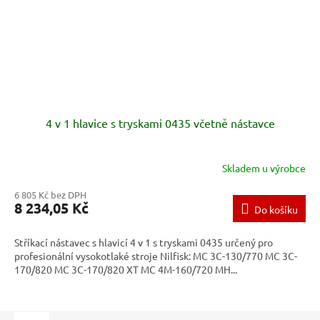
4 v 1 hlavice s tryskami 0435 včetně nástavce
Skladem u výrobce
6 805 Kč bez DPH
8 234,05 Kč
Do košíku
Stříkací nástavec s hlavicí 4 v 1 s tryskami 0435 určený pro
profesionální vysokotlaké stroje Nilfisk: MC 3C-130/770 MC 3C-
170/820 MC 3C-170/820 XT MC 4M-160/720 MH...