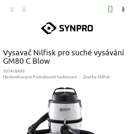
Přejít
NÁKUP
na
obsah
KOŠÍK
Vysavač Nilfisk pro suché vysávání
GM80 C Blow
107418490
Průměrné
Neohodnoceno
Podrobnosti hodnocení
Značka:
Nilfisk
hodnocení
produktu
je
0,0
z
5
hvězdiček.