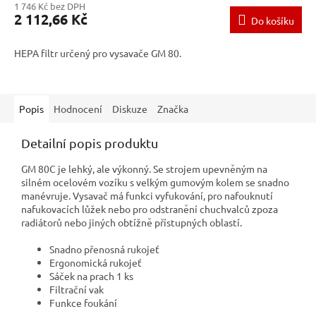
1 746 Kč bez DPH
2 112,66 Kč
Do košíku
HEPA filtr určený pro vysavače GM 80.
Popis
Hodnocení
Diskuze
Značka
Detailní popis produktu
GM 80C je lehký, ale výkonný. Se strojem upevněným na
silném ocelovém vozíku s velkým gumovým kolem se snadno
manévruje. Vysavač
má funkci vyfukování, pro nafouknutí
nafukovacích lůžek nebo pro odstranění chuchvalců zpoza
radiátorů nebo jiných obtížně přístupných oblastí.
Snadno přenosná rukojeť
Ergonomická rukojeť
Sáček na prach 1 ks
Filtrační vak
Funkce foukání