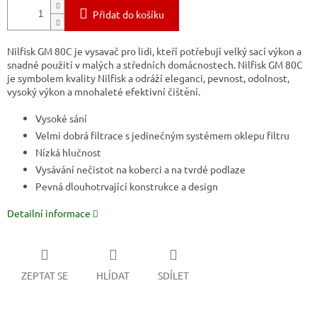
Přidat do košíku
Nilfisk GM 80C je vysavač pro lidi, kteří potřebují velký sací výkon a
snadné použití v malých a středních domácnostech.
Nilfisk GM 80C
je symbolem kvality Nilfisk a odráží eleganci, pevnost, odolnost,
vysoký výkon a mnohaleté efektivní čištění.
Vysoké sání
Velmi dobrá filtrace s jedinečným systémem oklepu filtru
Nízká hlučnost
Vysávání nečistot na koberci a na tvrdé podlaze
Pevná dlouhotrvající konstrukce a design
Detailní informace
ZEPTAT SE
HLÍDAT
SDÍLET