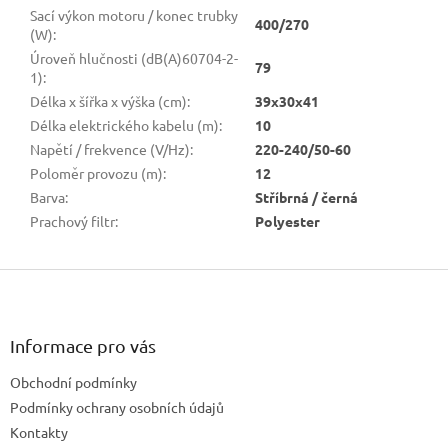
Sací výkon motoru / konec trubky
400/270
(W)
:
Úroveň hlučnosti (dB(A)60704-2-
79
1)
:
Délka x šířka x výška (cm)
:
39x30x41
Délka elektrického kabelu (m)
:
10
Napětí / frekvence (V/Hz)
:
220-240/50-60
Poloměr provozu (m)
:
12
Barva
:
Stříbrná / černá
Prachový filtr
:
Polyester
Z
á
p
a
Informace pro vás
t
Obchodní podmínky
í
Podmínky ochrany osobních údajů
Kontakty