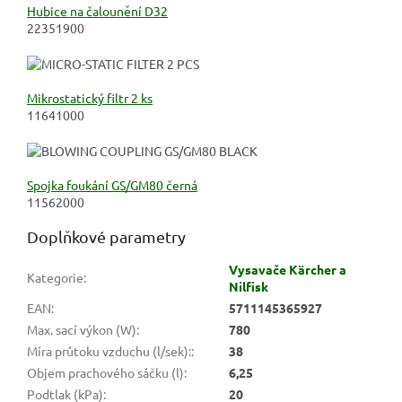
Hubice na čalounění D32
22351900
Mikrostatický filtr 2 ks
11641000
Spojka foukání GS/GM80 černá
11562000
Doplňkové parametry
Vysavače Kärcher a
Kategorie
:
Nilfisk
EAN
:
5711145365927
Max. sací výkon (W)
:
780
Míra průtoku vzduchu (l/sek):
:
38
Objem prachového sáčku (l)
:
6,25
Podtlak (kPa)
:
20