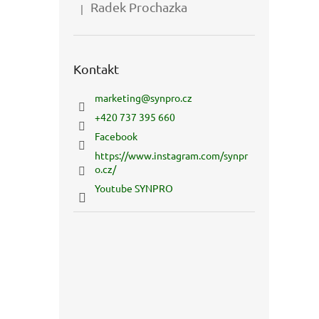
Radek Prochazka
|
Hodnocení produktu je 5 z 5 hvězdiček.
Kontakt
marketing
@
synpro.cz
+420 737 395 660
Facebook
https://www.instagram.com/synpr
o.cz/
Youtube SYNPRO