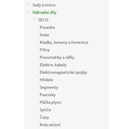
n
Sady a vinice
e
Náhradní díly
l
SECO
Pouzdra
Nože
Kladky, řemeny a řemenice
Filtry
Pneumatiky a ráfky
Elektro, kabely
Elektromagnetické spojky
Hřídele
Segmenty
Pastorky
Páčka plynu
Sytiče
Čepy
Kola sečení