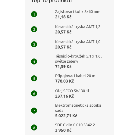
Zajišťovací kolík 8x60 mm
21,18 Kč
Keramická tryska AMT 1,2
20,57 Kč
Keramická tryska AMT 1,0
20,57 Kč
Těsnící o-kroužek 5,1 x 1,6 ,
světle zelený
71,39 Kč
Připojovací kabel 20 m
778,03 Kč
Olej SECO 5W-30 1l
237,16 Kč
Elektromagnetická spojka
sada
5 022,71 Kč
SDF Čidlo 0.010.3342.2
3 950 Kč