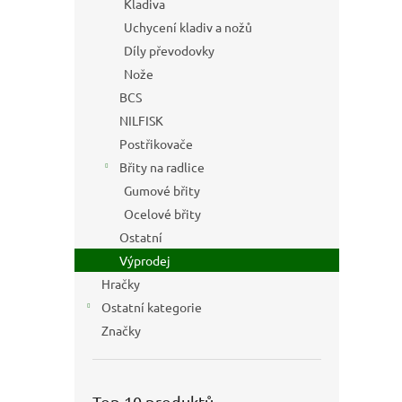
Kladiva
Uchycení kladiv a nožů
Díly převodovky
Nože
BCS
NILFISK
Postřikovače
Břity na radlice
Gumové břity
Ocelové břity
Ostatní
Výprodej
Hračky
Ostatní kategorie
Značky
Top 10 produktů