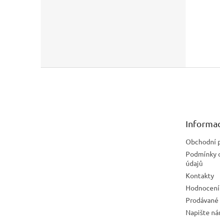
Z
á
p
a
t
Informac
í
Obchodní 
Podmínky 
údajů
Kontakty
Hodnocení
Prodávané
Napište n