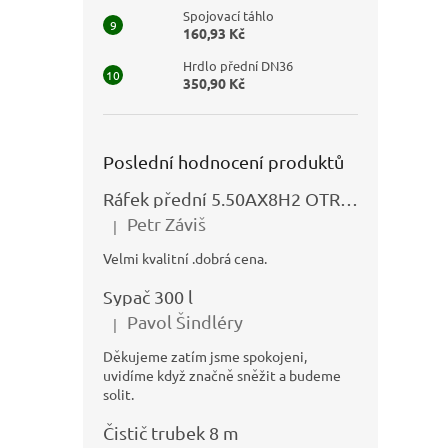
Spojovací táhlo
160,93 Kč
Hrdlo přední DN36
350,90 Kč
Poslední hodnocení produktů
Ráfek přední 5.50AX8H2 OTRSK21.06 - N325111027
Petr Záviš
|
Hodnocení produktu je 5 z 5 hvězdiček.
Velmi kvalitní .dobrá cena.
Sypač 300 l
Pavol Šindléry
|
Hodnocení produktu je 5 z 5 hvězdiček.
Děkujeme zatím jsme spokojeni,
uvidíme když značně sněžit a budeme
solit.
Čistič trubek 8 m