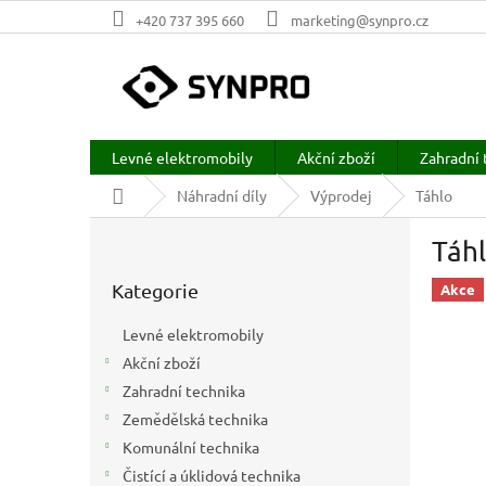
Přejít
+420 737 395 660
marketing@synpro.cz
na
obsah
Levné elektromobily
Akční zboží
Zahradní 
Domů
Náhradní díly
Výprodej
Táhlo
P
Táh
o
Přeskočit
s
Kategorie
kategorie
Akce
t
r
Levné elektromobily
a
Akční zboží
n
Zahradní technika
n
í
Zemědělská technika
p
Komunální technika
a
Čistící a úklidová technika