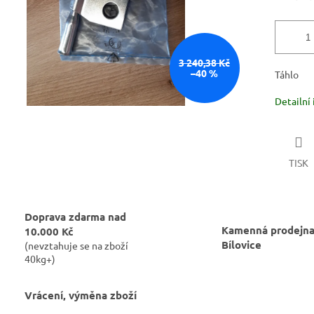
3 240,38 Kč
–40 %
Táhlo
Detailní
TISK
Doprava zdarma nad
Kamenná prodejna
10.000 Kč
Bílovice
(nevztahuje se na zboží
40kg+)
Vrácení, výměna zboží