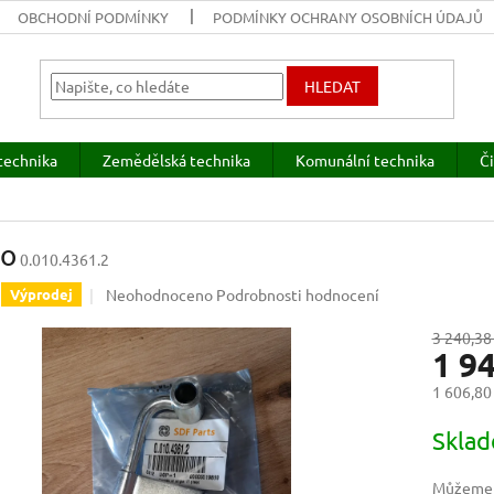
OBCHODNÍ PODMÍNKY
PODMÍNKY OCHRANY OSOBNÍCH ÚDAJŮ
HLEDAT
technika
Zemědělská technika
Komunální technika
Či
lo
0.010.4361.2
Průměrné
Neohodnoceno
Podrobnosti hodnocení
Výprodej
hodnocení
produktu
3 240,38
1 9
je
0,0
1 606,80
z
5
Měrná
Skla
hvězdiček.
cena:
Můžeme d