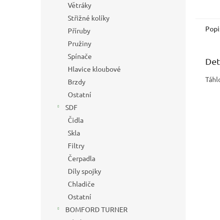
Větráky
Střižné kolíky
Popi
Příruby
Pružiny
Spínače
Det
Hlavice kloubové
Táhl
Brzdy
Ostatní
SDF
Čidla
Skla
Filtry
Čerpadla
Díly spojky
Chladiče
Ostatní
BOMFORD TURNER