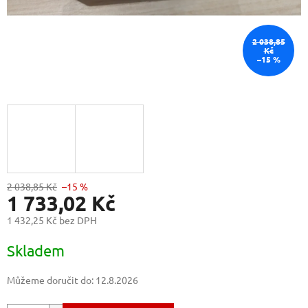
2 038,85
Kč
–15 %
2 038,85 Kč
–15 %
1 733,02 Kč
1 432,25 Kč bez DPH
Měrná
Skladem
cena:
Můžeme doručit do:
12.8.2026