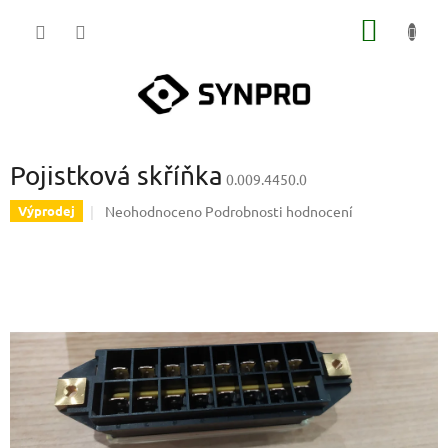
Přejít
NÁKUP
na
obsah
KOŠÍK
Pojistková skříňka
0.009.4450.0
Průměrné
Neohodnoceno
Podrobnosti hodnocení
Výprodej
hodnocení
produktu
je
0,0
z
5
hvězdiček.