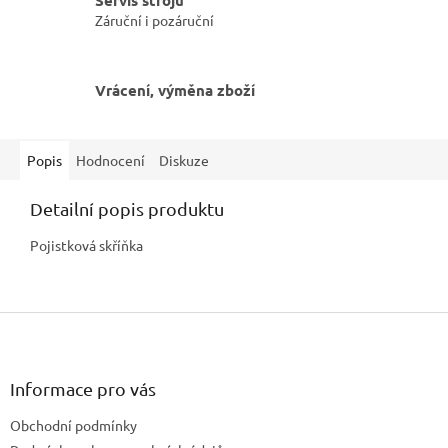
Servis strojů
Záruční i pozáruční
Vrácení, výměna zboží
Popis
Hodnocení
Diskuze
Detailní popis produktu
Pojistková skříňka
Z
á
p
a
Informace pro vás
t
Obchodní podmínky
í