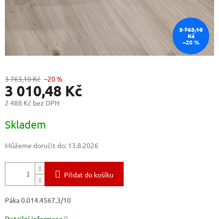
3 763,10
Kč
–20 %
3 763,10 Kč
–20 %
3 010,48 Kč
2 488 Kč bez DPH
Měrná
Skladem
cena:
Můžeme doručit do:
13.8.2026
Přidat do košíku
Páka 0.014.4567.3/10
Detailní informace