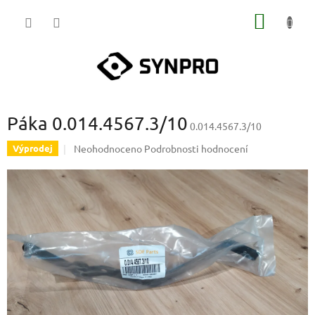
Přejít
NÁKUP
na
obsah
KOŠÍK
Páka 0.014.4567.3/10
0.014.4567.3/10
Průměrné
Neohodnoceno
Podrobnosti hodnocení
Výprodej
hodnocení
produktu
je
0,0
z
5
hvězdiček.