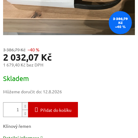
3 386,79
Kč
–40 %
3 386,79 Kč
–40 %
2 032,07 Kč
1 679,40 Kč bez DPH
Měrná
Skladem
cena:
Můžeme doručit do:
12.8.2026
Přidat do košíku
Klínový řemen
Detailní informace