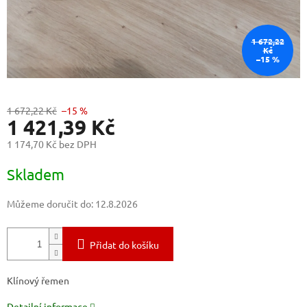
1 672,22
Kč
–15 %
1 672,22 Kč
–15 %
1 421,39 Kč
1 174,70 Kč bez DPH
Měrná
Skladem
cena:
Můžeme doručit do:
12.8.2026
Přidat do košíku
Klínový řemen
Detailní informace