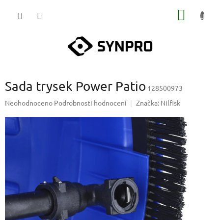
Přejít
NÁKUP
na
obsah
KOŠÍK
Sada trysek Power Patio
128500973
Průměrné
Neohodnoceno
Podrobnosti hodnocení
Značka:
Nilfisk
hodnocení
produktu
je
0,0
z
5
hvězdiček.