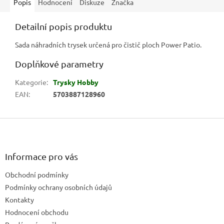
Popis
Hodnocení
Diskuze
Značka
Detailní popis produktu
Sada náhradních trysek určená pro čistič ploch Power Patio.
Doplňkové parametry
Kategorie
:
Trysky Hobby
EAN
:
5703887128960
Z
á
p
a
Informace pro vás
t
Obchodní podmínky
í
Podmínky ochrany osobních údajů
Kontakty
Hodnocení obchodu