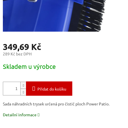
349,69 Kč
289 Kč bez DPH
Měrná
Skladem u výrobce
cena:
Přidat do košíku
Sada náhradních trysek určená pro čistič ploch Power Patio.
Detailní informace