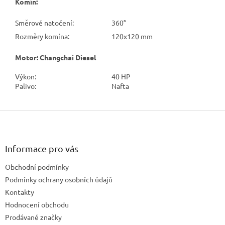
Komín:
Směrové natočení:
360°
Rozměry komína:
120x120 mm
Motor: Changchai Diesel
Výkon:
40 HP
Palivo:
Nafta
Z
á
p
a
Informace pro vás
t
Obchodní podmínky
í
Podmínky ochrany osobních údajů
Kontakty
Hodnocení obchodu
Prodávané značky