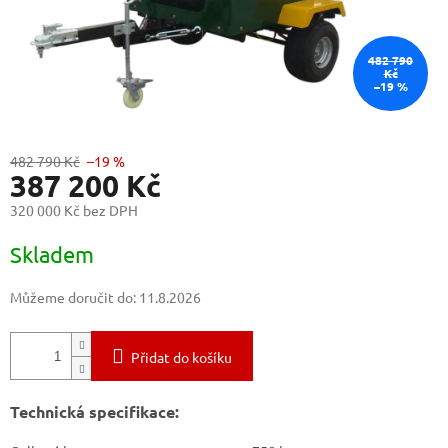
482 790
Kč
–19 %
482 790 Kč
–19 %
387 200 Kč
320 000 Kč bez DPH
Měrná
Skladem
cena:
Můžeme doručit do:
11.8.2026
Přidat do košíku
Technická specifikace: