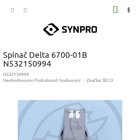
Přejít
NÁKUP
na
obsah
KOŠÍK
Spínač Delta 6700-01B
N532150994
N532150994
Průměrné
Neohodnoceno
Podrobnosti hodnocení
Značka:
SECO
hodnocení
produktu
je
0,0
z
5
hvězdiček.