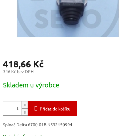
418,66 Kč
346 Kč bez DPH
Měrná
Skladem u výrobce
cena:
Přidat do košíku
Spínač Delta 6700-01B N532150994