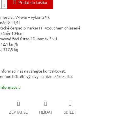
Přidat do košíku
ercial, V-Twin – výkon 24 k
nádrž 11,4 l
tické čerpadlo Parker HT vzduchem chlazené
 záběr 104cm
avové žací ústrojí Duramax 3 v 1
 12,1 km/h
 317,5 kg
 informací nás neváhejte kontaktovat.
ohou lišit dle výbavy na přání zákazníka.
 informace
ZEPTAT SE
HLÍDAT
SDÍLET