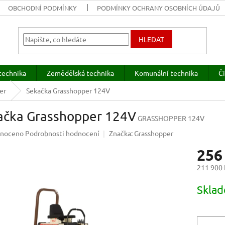
OBCHODNÍ PODMÍNKY
PODMÍNKY OCHRANY OSOBNÍCH ÚDAJŮ
HLEDAT
technika
Zemědělská technika
Komunální technika
Či
er
Sekačka Grasshopper 124V
ačka Grasshopper 124V
GRASSHOPPER 124V
né
noceno
Podrobnosti hodnocení
Značka:
Grasshopper
ení
256
u
211 900
Měrná
Sklad
cena:
ek.