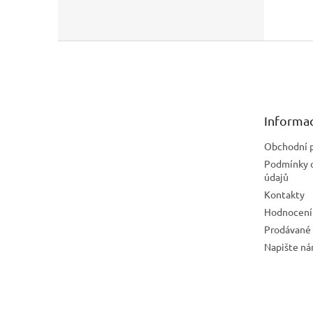
Z
á
p
a
t
Informac
í
Obchodní 
Podmínky 
údajů
Kontakty
Hodnocení
Prodávané
Napište n