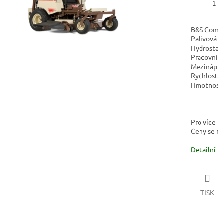
B&S Comm
Palivová 
Hydrosta
Pracovní
Mezinápr
Rychlost
Hmotnost
Pro více
Ceny se m
Detailní
TISK