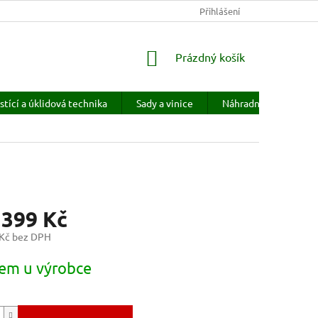
KONTAKTY
HODNOCENÍ OBCHODU
Přihlášení
PRODÁVANÉ ZNAČKY
NÁKUPNÍ
Prázdný košík
KOŠÍK
stící a úklidová technika
Sady a vinice
Náhradní díly
H
 399 Kč
 Kč bez DPH
em u výrobce