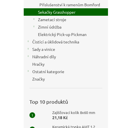
n
Příslušenství k ramenům Bomford
e
Sekačky Grasshopper
l
Zametací stroje
Zimní údržba
Elektrický Pick-up Pickman
Čistící a úklidová technika
Sady a vinice
Náhradní díly
Hračky
Ostatní kategorie
Značky
Top 10 produktů
Zajišťovací kolík 8x60 mm
21,18 Kč
Keramická tryska AMT 1,2