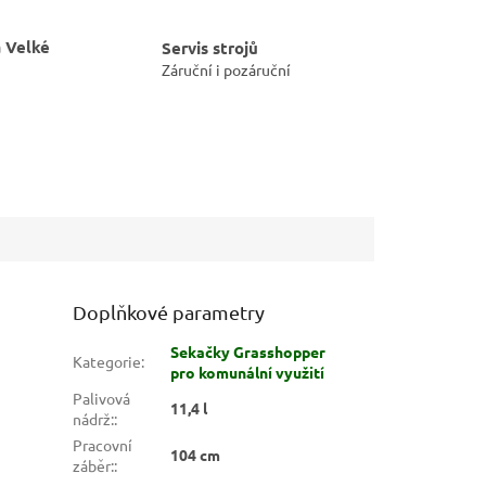
 Velké
Servis strojů
Záruční i pozáruční
Doplňkové parametry
Sekačky Grasshopper
Kategorie
:
pro komunální využití
Palivová
11,4 l
nádrž:
:
Pracovní
104 cm
záběr:
: