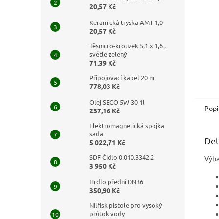
20,57 Kč
Keramická tryska AMT 1,0
20,57 Kč
Těsnící o-kroužek 5,1 x 1,6 ,
světle zelený
71,39 Kč
Připojovací kabel 20 m
778,03 Kč
Olej SECO 5W-30 1l
Popi
237,16 Kč
Elektromagnetická spojka
sada
Det
5 022,71 Kč
SDF Čidlo 0.010.3342.2
Výba
3 950 Kč
Hrdlo přední DN36
350,90 Kč
Nilfisk pistole pro vysoký
průtok vody