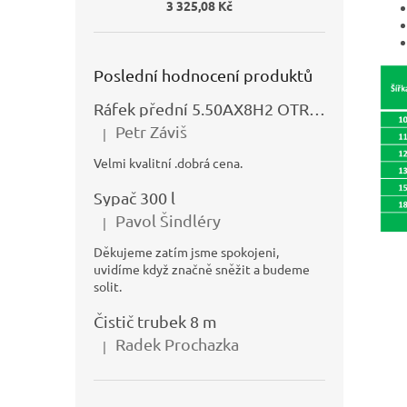
3 325,08 Kč
Poslední hodnocení produktů
Ráfek přední 5.50AX8H2 OTRSK21.06 - N325111027
Petr Záviš
|
Hodnocení produktu je 5 z 5 hvězdiček.
Velmi kvalitní .dobrá cena.
Sypač 300 l
Pavol Šindléry
|
Hodnocení produktu je 5 z 5 hvězdiček.
Děkujeme zatím jsme spokojeni,
uvidíme když značně sněžit a budeme
solit.
Čistič trubek 8 m
Radek Prochazka
|
Hodnocení produktu je 5 z 5 hvězdiček.