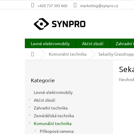
Přejít
+420 737 395 660
marketing@synpro.cz
na
obsah
Levné elektromobily
Akční zboží
Zahradní 
Domů
Komunální technika
Sekačky Grasshopp
P
Sek
o
Přeskočit
s
Průměr
Neohod
Kategorie
kategorie
t
hodnoc
r
produkt
Levné elektromobily
a
je
Akční zboží
n
0,0
z
Zahradní technika
n
5
í
Zemědělská technika
hvězdič
p
Komunální technika
a
Příkopová ramena