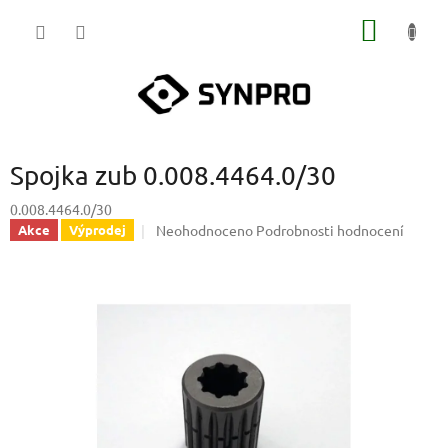
Přejít
NÁKUP
na
obsah
KOŠÍK
Spojka zub 0.008.4464.0/30
0.008.4464.0/30
Průměrné
Neohodnoceno
Podrobnosti hodnocení
Akce
Výprodej
hodnocení
produktu
je
0,0
z
5
hvězdiček.