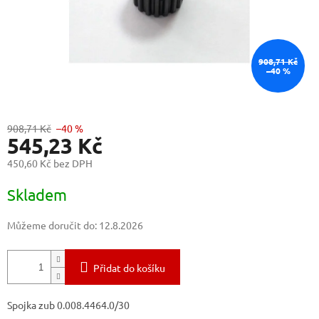
908,71 Kč
–40 %
908,71 Kč
–40 %
545,23 Kč
450,60 Kč bez DPH
Měrná
Skladem
cena:
Můžeme doručit do:
12.8.2026
Přidat do košíku
Spojka zub 0.008.4464.0/30