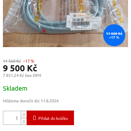
11 560 Kč
–17 %
11 560 Kč
–17 %
9 500 Kč
7 851,24 Kč bez DPH
Měrná
Skladem
cena:
Můžeme doručit do:
11.8.2026
Přidat do košíku