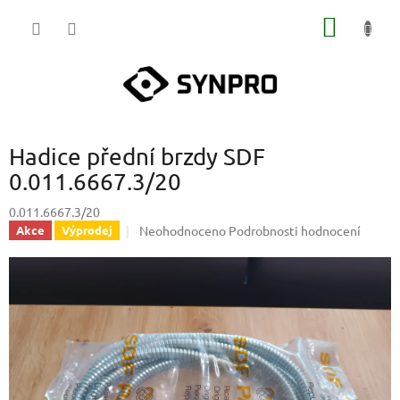
Přejít
NÁKUP
na
obsah
KOŠÍK
Hadice přední brzdy SDF
0.011.6667.3/20
0.011.6667.3/20
Průměrné
Neohodnoceno
Podrobnosti hodnocení
Akce
Výprodej
hodnocení
produktu
je
0,0
z
5
hvězdiček.