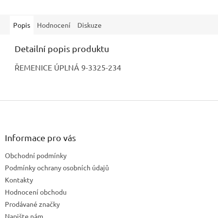
Popis
Hodnocení
Diskuze
Detailní popis produktu
ŘEMENICE ÚPLNÁ 9-3325-234
Z
á
p
a
Informace pro vás
t
Obchodní podmínky
í
Podmínky ochrany osobních údajů
Kontakty
Hodnocení obchodu
Prodávané značky
Napište nám