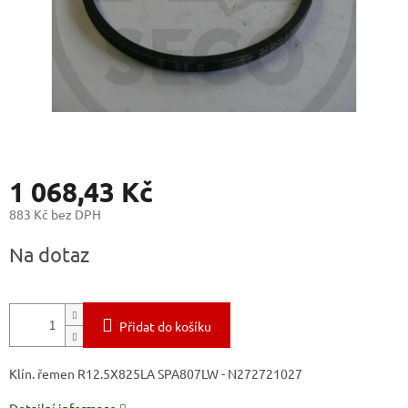
1 068,43 Kč
883 Kč bez DPH
Měrná
Na dotaz
cena:
Přidat do košíku
Klín. řemen R12.5X825LA SPA807LW - N272721027