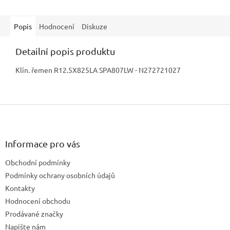
Popis
Hodnocení
Diskuze
Detailní popis produktu
Klín. řemen R12.5X825LA SPA807LW - N272721027
Z
á
p
a
Informace pro vás
t
Obchodní podmínky
í
Podmínky ochrany osobních údajů
Kontakty
Hodnocení obchodu
Prodávané značky
Napište nám