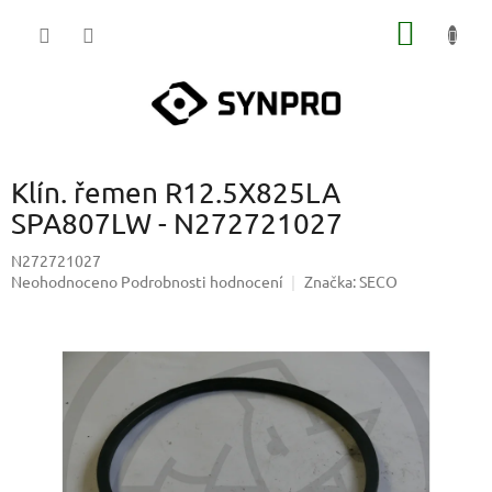
Přejít
NÁKUP
na
obsah
KOŠÍK
Klín. řemen R12.5X825LA
SPA807LW - N272721027
N272721027
Průměrné
Neohodnoceno
Podrobnosti hodnocení
Značka:
SECO
hodnocení
produktu
je
0,0
z
5
hvězdiček.