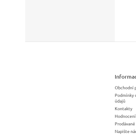
Z
á
p
a
t
Informac
í
Obchodní 
Podmínky 
údajů
Kontakty
Hodnocení
Prodávané
Napište n