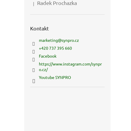
Radek Prochazka
|
Hodnocení produktu je 5 z 5 hvězdiček.
Kontakt
marketing
@
synpro.cz
+420 737 395 660
Facebook
https://www.instagram.com/synpr
o.cz/
Youtube SYNPRO