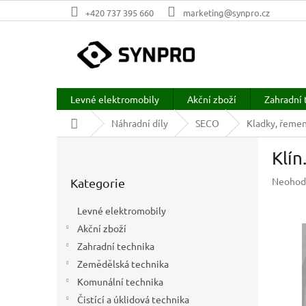
Přejít
+420 737 395 660
marketing@synpro.cz
na
obsah
Levné elektromobily
Akční zboží
Zahradní 
Domů
Náhradní díly
SECO
Kladky, řeme
P
Klí
o
Přeskočit
s
Průměr
Neohod
Kategorie
kategorie
t
hodnoc
r
produkt
Levné elektromobily
a
je
Akční zboží
n
0,0
z
Zahradní technika
n
5
í
Zemědělská technika
hvězdič
p
Komunální technika
a
Čistící a úklidová technika