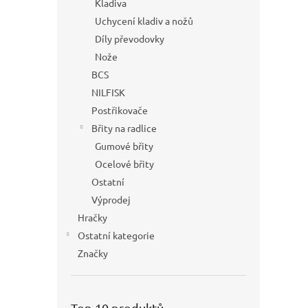
Kladiva
Uchycení kladiv a nožů
Díly převodovky
Nože
BCS
NILFISK
Postřikovače
Břity na radlice
Gumové břity
Ocelové břity
Ostatní
Výprodej
Hračky
Ostatní kategorie
Značky
Top 10 produktů