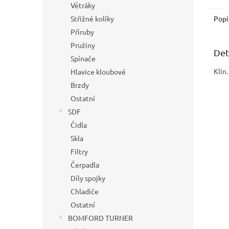
Větráky
Střižné kolíky
Popi
Příruby
Pružiny
Det
Spínače
Klín
Hlavice kloubové
Brzdy
Ostatní
SDF
Čidla
Skla
Filtry
Čerpadla
Díly spojky
Chladiče
Ostatní
BOMFORD TURNER