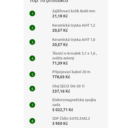
Zajišťovací kolík 8x60 mm
21,18 Kč
Keramická tryska AMT 1,2
20,57 Kč
Keramická tryska AMT 1,0
20,57 Kč
Těsnící o-kroužek 5,1 x 1,6 ,
světle zelený
71,39 Kč
Připojovací kabel 20 m
778,03 Kč
Olej SECO 5W-30 1l
237,16 Kč
Elektromagnetická spojka
sada
5 022,71 Kč
SDF Čidlo 0.010.3342.2
3 950 Kč