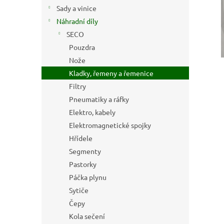
n
Sady a vinice
e
Náhradní díly
l
SECO
Pouzdra
Nože
Kladky, řemeny a řemenice
Filtry
Pneumatiky a ráfky
Elektro, kabely
Elektromagnetické spojky
Hřídele
Segmenty
Pastorky
Páčka plynu
Sytiče
Čepy
Kola sečení