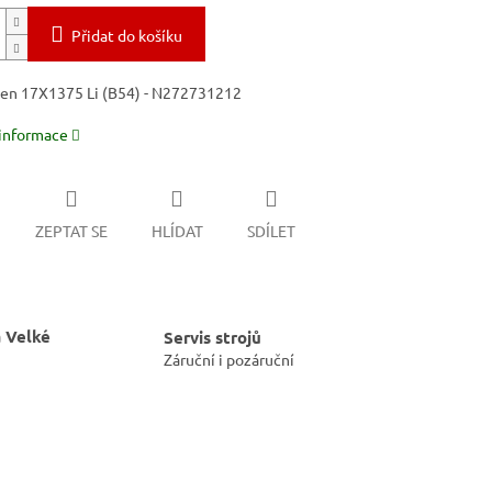
Přidat do košíku
men 17X1375 Li (B54) - N272731212
 informace
ZEPTAT SE
HLÍDAT
SDÍLET
 Velké
Servis strojů
Záruční i pozáruční