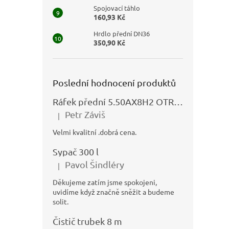
Spojovací táhlo
160,93 Kč
Hrdlo přední DN36
350,90 Kč
Poslední hodnocení produktů
Ráfek přední 5.50AX8H2 OTRSK21.06 - N325111027
Petr Záviš
|
Hodnocení produktu je 5 z 5 hvězdiček.
Velmi kvalitní .dobrá cena.
Sypač 300 l
Pavol Šindléry
|
Hodnocení produktu je 5 z 5 hvězdiček.
Děkujeme zatím jsme spokojeni,
uvidíme když značně sněžit a budeme
solit.
Čistič trubek 8 m