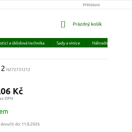
KONTAKTY
HODNOCENÍ OBCHODU
Přihlášení
PRODÁVANÉ ZNAČKY
NÁKUPNÍ
Prázdný košík
KOŠÍK
stící a úklidová technika
Sady a vinice
Náhradní díly
H
12
N272731212
,06 Kč
bez DPH
dem
oručit do:
11.8.2026