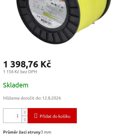
1 398,76 Kč
1 156 Kč bez DPH
Měrná
Skladem
cena:
Můžeme doručit do:
12.8.2026
Přidat do košíku
Průměr žací struny
3
mm