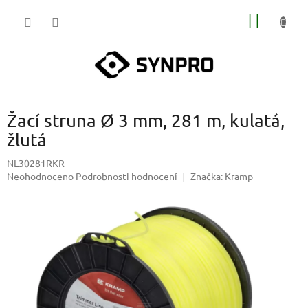
Přejít
NÁKUP
na
obsah
KOŠÍK
Žací struna Ø 3 mm, 281 m, kulatá,
žlutá
NL30281RKR
Průměrné
Neohodnoceno
Podrobnosti hodnocení
Značka:
Kramp
hodnocení
produktu
je
0,0
z
5
hvězdiček.