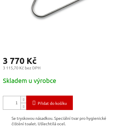
3 770 Kč
3 115,70 Kč bez DPH
Měrná
Skladem u výrobce
cena:
Přidat do košíku
Se tryskovou násadkou. Speciální tvar pro hygienické
čištění toalet. Ušlechtilá ocel.