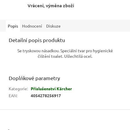
Vrácení, výměna zboží
Popis
Hodnocení
Diskuze
Detailní popis produktu
Se tryskovou násadkou. Speciální tvar pro hygienické
čištění toalet. Ušlechtilá ocel.
Doplňkové parametry
Kategorie
:
Příslušenství Kärcher
EAN
:
4054278256917
Z
á
p