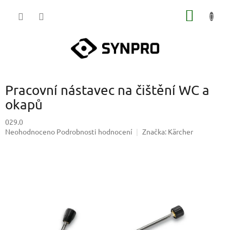
Přejít
NÁKUP
na
obsah
KOŠÍK
Pracovní nástavec na čištění WC a
okapů
029.0
Průměrné
Neohodnoceno
Podrobnosti hodnocení
Značka:
Kärcher
hodnocení
produktu
je
0,0
z
5
hvězdiček.