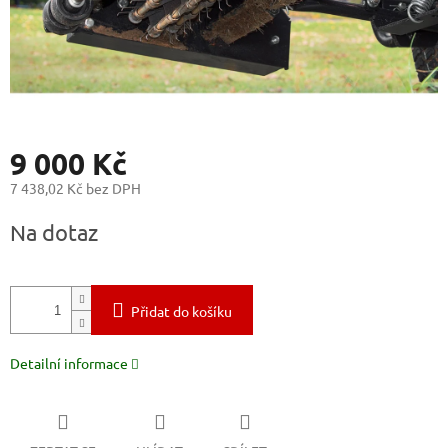
9 000 Kč
7 438,02 Kč bez DPH
Měrná
Na dotaz
cena:
Přidat do košíku
Detailní informace