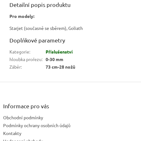
Detailní popis produktu
Pro modely:
Starjet (současně se sběrem), Goliath
Doplňkové parametry
Kategorie
:
Příslušenství
hloubka prořezu
:
0-30 mm
Záběr
:
73 cm-28 nožů
Z
á
p
a
Informace pro vás
t
Obchodní podmínky
í
Podmínky ochrany osobních údajů
Kontakty
Hodnocení obchodu