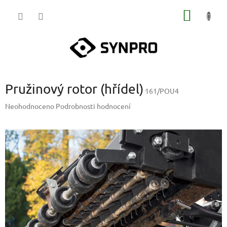
Přejít
NÁKUP
na
obsah
KOŠÍK
Pružinový rotor (hřídel)
161/POU4
Průměrné
Neohodnoceno
Podrobnosti hodnocení
hodnocení
produktu
je
0,0
z
5
hvězdiček.