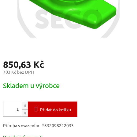
850,63 Kč
703 Kč bez DPH
Měrná
Skladem u výrobce
cena:
Přidat do košíku
Příruba s osazením - S532098212033