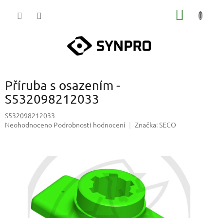
Přejít
NÁKUP
na
obsah
KOŠÍK
Příruba s osazením -
S532098212033
S532098212033
Průměrné
Neohodnoceno
Podrobnosti hodnocení
Značka:
SECO
hodnocení
produktu
je
0,0
z
5
hvězdiček.