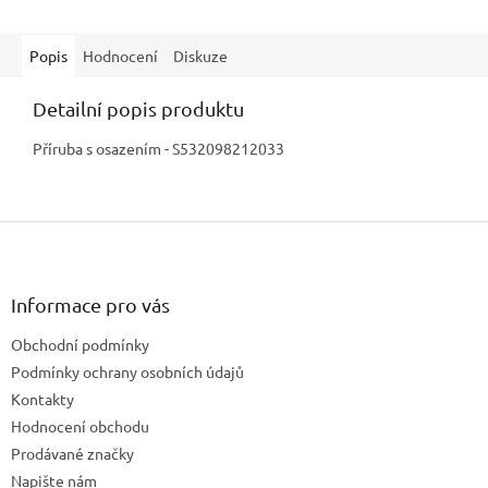
Popis
Hodnocení
Diskuze
Detailní popis produktu
Příruba s osazením - S532098212033
Z
á
p
a
Informace pro vás
t
Obchodní podmínky
í
Podmínky ochrany osobních údajů
Kontakty
Hodnocení obchodu
Prodávané značky
Napište nám