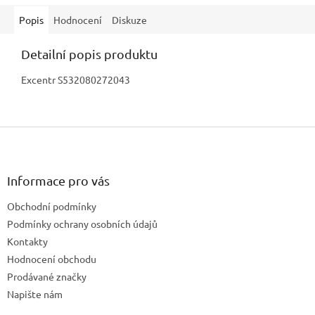
Popis
Hodnocení
Diskuze
Detailní popis produktu
Excentr S532080272043
Z
á
p
a
Informace pro vás
t
Obchodní podmínky
í
Podmínky ochrany osobních údajů
Kontakty
Hodnocení obchodu
Prodávané značky
Napište nám