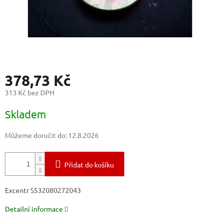
378,73 Kč
313 Kč bez DPH
Měrná
Skladem
cena:
Můžeme doručit do:
12.8.2026
Přidat do košíku
Excentr S532080272043
Detailní informace