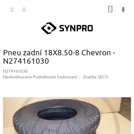
Přejít
NÁKUP
na
obsah
KOŠÍK
Pneu zadní 18X8.50-8 Chevron -
N274161030
N274161030
Průměrné
Neohodnoceno
Podrobnosti hodnocení
Značka:
SECO
hodnocení
produktu
je
0,0
z
5
hvězdiček.