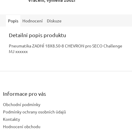
Vrácení, výměna zboží
Popis
Hodnocení
Diskuze
Detailní popis produktu
Pneumatika ZADNÍ 18X8.50-8 CHEVRON pro SECO Challenge
MJ xxxxxx
Z
á
p
a
Informace pro vás
t
Obchodní podmínky
í
Podmínky ochrany osobních údajů
Kontakty
Hodnocení obchodu