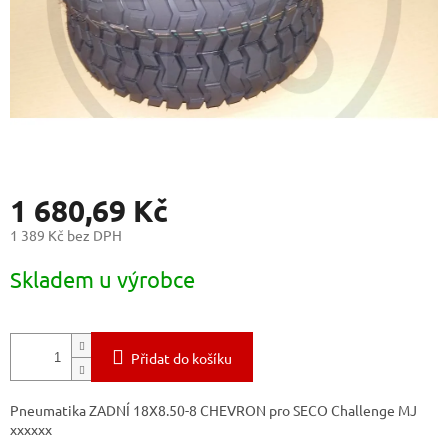
1 680,69 Kč
1 389 Kč bez DPH
Měrná
Skladem u výrobce
cena:
Přidat do košíku
Pneumatika ZADNÍ 18X8.50-8 CHEVRON pro SECO Challenge MJ
xxxxxx