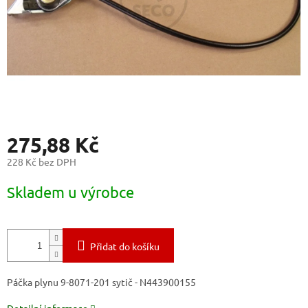
275,88 Kč
228 Kč bez DPH
Měrná
Skladem u výrobce
cena:
Přidat do košíku
Páčka plynu 9-8071-201 sytič - N443900155