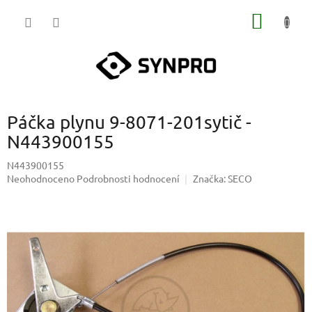
Přejít
NÁKUP
na
obsah
KOŠÍK
Páčka plynu 9-8071-201sytič -
N443900155
N443900155
Průměrné
Neohodnoceno
Podrobnosti hodnocení
Značka:
SECO
hodnocení
produktu
je
0,0
z
5
hvězdiček.