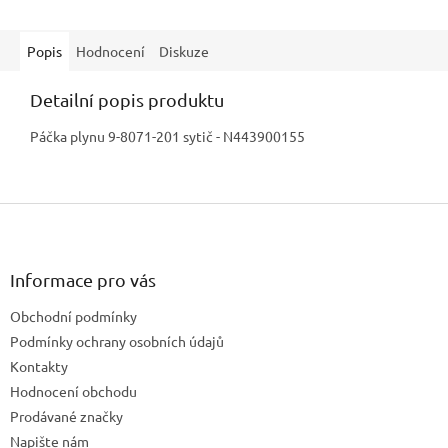
Popis
Hodnocení
Diskuze
Detailní popis produktu
Páčka plynu 9-8071-201 sytič - N443900155
Z
á
p
a
Informace pro vás
t
Obchodní podmínky
í
Podmínky ochrany osobních údajů
Kontakty
Hodnocení obchodu
Prodávané značky
Napište nám