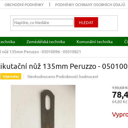
OBCHODNÍ PODMÍNKY
PODMÍNKY OCHRANY OSOBNÍCH ÚDAJŮ
HLEDAT
technika
Zemědělská technika
Komunální technika
Či
ní nůž 135mm Peruzzo - 05010096 - 05010821
tikutační nůž 135mm Peruzzo - 05010
Průměrné
Neohodnoceno
Podrobnosti hodnocení
Výprodej
hodnocení
produktu
130,68 K
78,
je
0,0
64,80 Kč
z
5
Měrná
Vypr
hvězdiček.
cena: