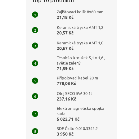
Zajišťovací kolík 8x60 mm
21,18 Kč
Keramická tryska AMT 1,2
20,57 Kč
Keramická tryska AMT 1,0
20,57 Kč
Těsnící o-kroužek 5,1 x 1,6 ,
světle zelený
71,39 Kč
Připojovací kabel 20 m
778,03 Kč
Olej SECO 5W-30 1l
237,16 Kč
Elektromagnetická spojka
sada
5 022,71 Kč
SDF Čidlo 0.010.3342.2
3 950 Kč