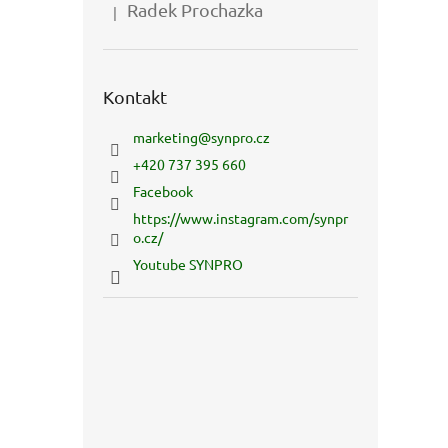
Radek Prochazka
|
Hodnocení produktu je 5 z 5 hvězdiček.
Kontakt
marketing
@
synpro.cz
+420 737 395 660
Facebook
https://www.instagram.com/synpr
o.cz/
Youtube SYNPRO