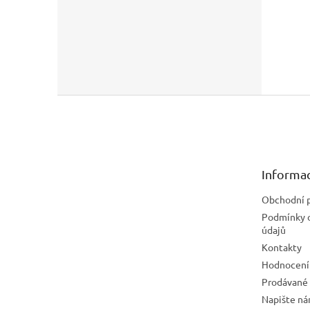
Z
á
p
a
t
Informac
í
Obchodní 
Podmínky 
údajů
Kontakty
Hodnocení
Prodávané
Napište n