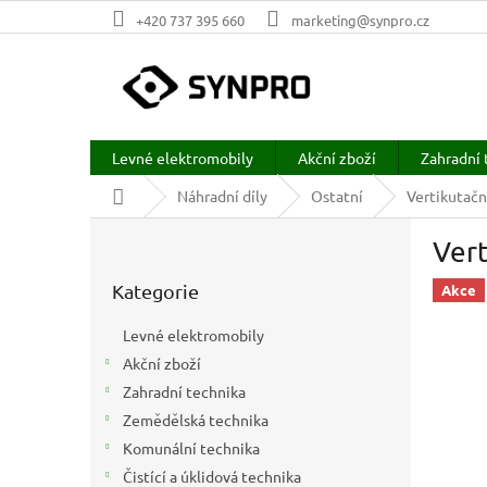
Přejít
+420 737 395 660
marketing@synpro.cz
na
obsah
Levné elektromobily
Akční zboží
Zahradní 
Domů
Náhradní díly
Ostatní
Vertikutač
P
Ver
o
Přeskočit
s
Kategorie
kategorie
Akce
t
r
Levné elektromobily
a
Akční zboží
n
Zahradní technika
n
í
Zemědělská technika
p
Komunální technika
a
Čistící a úklidová technika