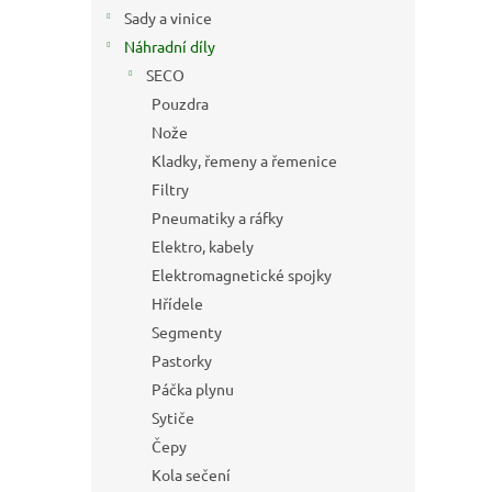
n
Sady a vinice
e
Náhradní díly
l
SECO
Pouzdra
Nože
Kladky, řemeny a řemenice
Filtry
Pneumatiky a ráfky
Elektro, kabely
Elektromagnetické spojky
Hřídele
Segmenty
Pastorky
Páčka plynu
Sytiče
Čepy
Kola sečení