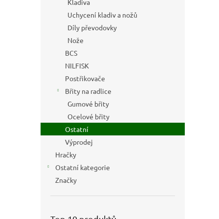
Kladiva
Uchycení kladiv a nožů
Díly převodovky
Nože
BCS
NILFISK
Postřikovače
Břity na radlice
Gumové břity
Ocelové břity
Ostatní
Výprodej
Hračky
Ostatní kategorie
Značky
Top 10 produktů