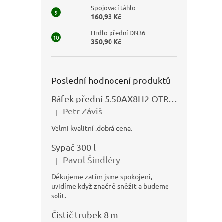
Spojovací táhlo
160,93 Kč
Hrdlo přední DN36
350,90 Kč
Poslední hodnocení produktů
Ráfek přední 5.50AX8H2 OTRSK21.06 - N325111027
Petr Záviš
|
Hodnocení produktu je 5 z 5 hvězdiček.
Velmi kvalitní .dobrá cena.
Sypač 300 l
Pavol Šindléry
|
Hodnocení produktu je 5 z 5 hvězdiček.
Děkujeme zatím jsme spokojeni,
uvidíme když značně sněžit a budeme
solit.
Čistič trubek 8 m