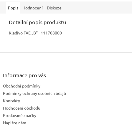
Popis
Hodnocení
Diskuze
Detailní popis produktu
Kladivo FAE „B“ - 111708000
Z
á
p
a
Informace pro vás
t
Obchodní podmínky
í
Podmínky ochrany osobních údajů
Kontakty
Hodnocení obchodu
Prodávané značky
Napište nám