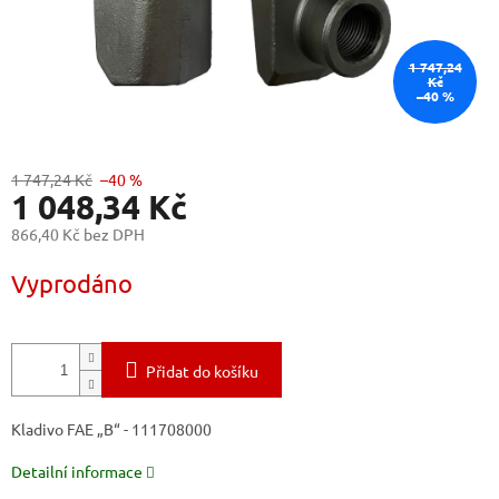
1 747,24
Kč
–40 %
1 747,24 Kč
–40 %
1 048,34 Kč
866,40 Kč bez DPH
Měrná
Vyprodáno
cena:
Přidat do košíku
Kladivo FAE „B“ - 111708000
Detailní informace