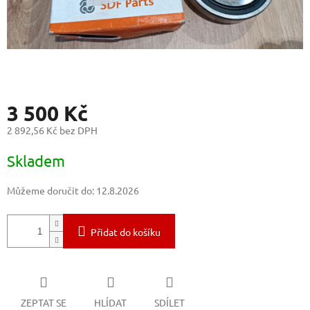
3 500 Kč
2 892,56 Kč bez DPH
Měrná
Skladem
cena:
Můžeme doručit do:
12.8.2026
Přidat do košíku
ZEPTAT SE
HLÍDAT
SDÍLET