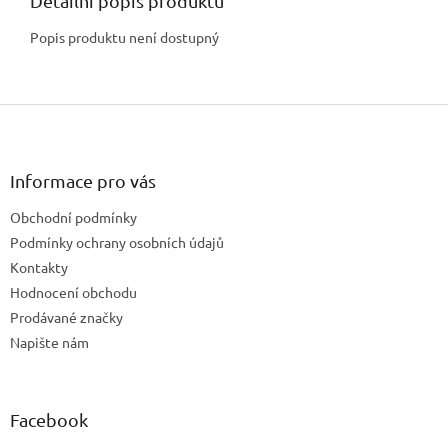
Detailní popis produktu
Popis produktu není dostupný
Z
á
p
a
Informace pro vás
t
Obchodní podmínky
í
Podmínky ochrany osobních údajů
Kontakty
Hodnocení obchodu
Prodávané značky
Napište nám
Facebook