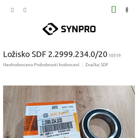
Přejít
NÁKUP
na
obsah
KOŠÍK
Ložisko SDF 2.2999.234.0/20
10519
Průměrné
Neohodnoceno
Podrobnosti hodnocení
Značka:
SDF
hodnocení
produktu
je
0,0
z
5
hvězdiček.