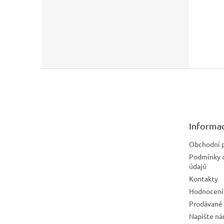
Z
á
p
a
t
Informac
í
Obchodní 
Podmínky 
údajů
Kontakty
Hodnocení
Prodávané
Napište n