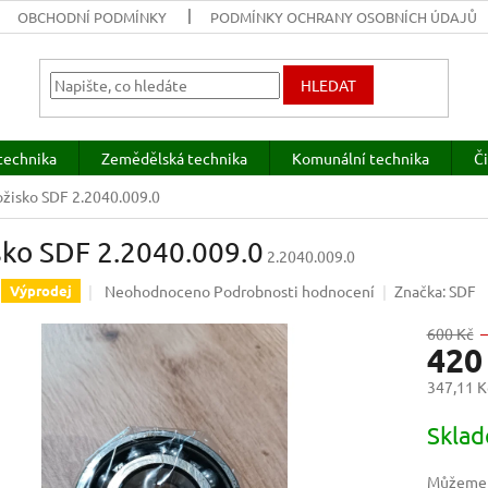
OBCHODNÍ PODMÍNKY
PODMÍNKY OCHRANY OSOBNÍCH ÚDAJŮ
HLEDAT
technika
Zemědělská technika
Komunální technika
Či
ožisko SDF 2.2040.009.0
sko SDF 2.2040.009.0
2.2040.009.0
Průměrné
Neohodnoceno
Podrobnosti hodnocení
Značka:
SDF
Výprodej
hodnocení
produktu
600 Kč
420
je
0,0
347,11 K
z
5
Měrná
Skla
hvězdiček.
cena:
Můžeme d