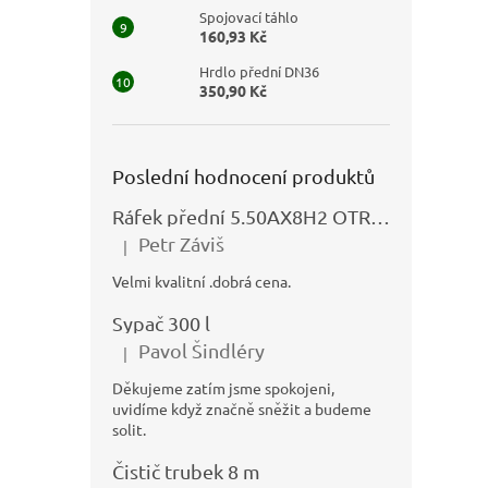
Spojovací táhlo
160,93 Kč
Hrdlo přední DN36
350,90 Kč
Poslední hodnocení produktů
Ráfek přední 5.50AX8H2 OTRSK21.06 - N325111027
Petr Záviš
|
Hodnocení produktu je 5 z 5 hvězdiček.
Velmi kvalitní .dobrá cena.
Sypač 300 l
Pavol Šindléry
|
Hodnocení produktu je 5 z 5 hvězdiček.
Děkujeme zatím jsme spokojeni,
uvidíme když značně sněžit a budeme
solit.
Čistič trubek 8 m