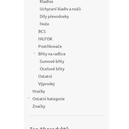
Kladiva
Uchycení kladiv a nožů
Díly převodovky
Nože
BCS
NILFISK
Postřikovače
Břity na radlice
Gumové břity
Ocelové břity
Ostatní
Výprodej
Hračky
Ostatní kategorie
Značky
Top 10 produktů