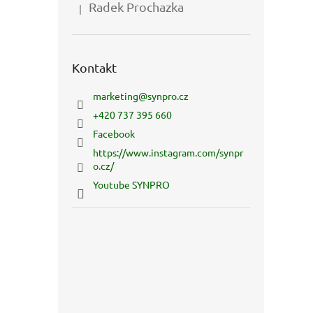
Radek Prochazka
|
Hodnocení produktu je 5 z 5 hvězdiček.
Kontakt
marketing
@
synpro.cz
+420 737 395 660
Facebook
https://www.instagram.com/synpr
o.cz/
Youtube SYNPRO