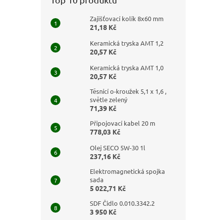
Zajišťovací kolík 8x60 mm
21,18 Kč
Keramická tryska AMT 1,2
20,57 Kč
Keramická tryska AMT 1,0
20,57 Kč
Těsnící o-kroužek 5,1 x 1,6 ,
světle zelený
71,39 Kč
Připojovací kabel 20 m
778,03 Kč
Olej SECO 5W-30 1l
237,16 Kč
Elektromagnetická spojka
sada
5 022,71 Kč
SDF Čidlo 0.010.3342.2
3 950 Kč