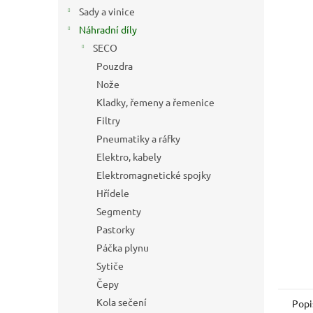
n
Sady a vinice
e
Náhradní díly
l
SECO
Pouzdra
Nože
Kladky, řemeny a řemenice
Filtry
Pneumatiky a ráfky
Elektro, kabely
Elektromagnetické spojky
Hřídele
Segmenty
Pastorky
Páčka plynu
Sytiče
Čepy
Kola sečení
Popi