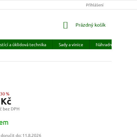
KONTAKTY
HODNOCENÍ OBCHODU
Přihlášení
PRODÁVANÉ ZNAČKY
NÁKUPNÍ
Prázdný košík
KOŠÍK
stící a úklidová technika
Sady a vinice
Náhradní díly
H
–30 %
 Kč
č bez DPH
dem
oručit do:
11.8.2026