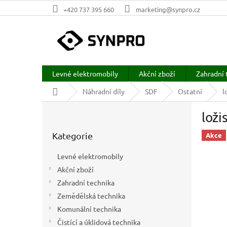
Přejít
+420 737 395 660
marketing@synpro.cz
na
obsah
Levné elektromobily
Akční zboží
Zahradní 
Domů
Náhradní díly
SDF
Ostatní
l
P
loži
o
Přeskočit
s
Kategorie
kategorie
Akce
t
r
Levné elektromobily
a
Akční zboží
n
Zahradní technika
n
í
Zemědělská technika
p
Komunální technika
a
Čistící a úklidová technika