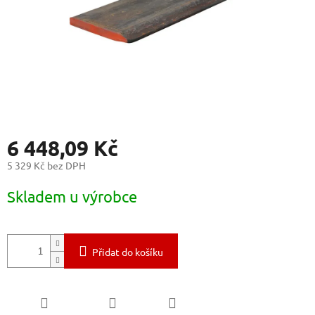
6 448,09 Kč
5 329 Kč bez DPH
Měrná
Skladem u výrobce
cena:
Přidat do košíku