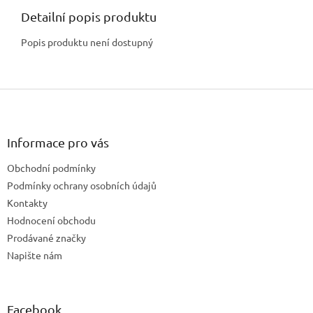
Detailní popis produktu
Popis produktu není dostupný
Z
á
p
a
Informace pro vás
t
Obchodní podmínky
í
Podmínky ochrany osobních údajů
Kontakty
Hodnocení obchodu
Prodávané značky
Napište nám
Facebook