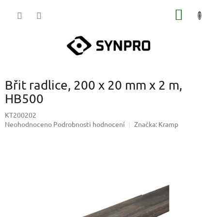
Přejít
NÁKUP
na
obsah
KOŠÍK
Břit radlice, 200 x 20 mm x 2 m,
HB500
KT200202
Průměrné
Neohodnoceno
Podrobnosti hodnocení
Značka:
Kramp
hodnocení
produktu
je
0,0
z
5
hvězdiček.