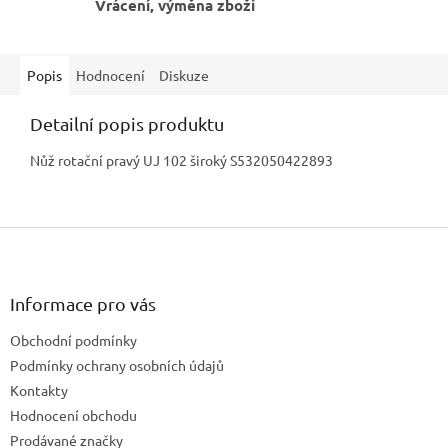
Vrácení, výměna zboží
Popis
Hodnocení
Diskuze
Detailní popis produktu
Nůž rotační pravý UJ 102 široký S532050422893
Z
á
p
a
Informace pro vás
t
Obchodní podmínky
í
Podmínky ochrany osobních údajů
Kontakty
Hodnocení obchodu
Prodávané značky