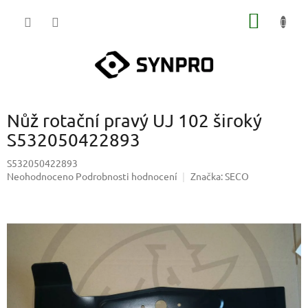
Přejít
NÁKUP
na
obsah
KOŠÍK
Nůž rotační pravý UJ 102 široký
S532050422893
S532050422893
Průměrné
Neohodnoceno
Podrobnosti hodnocení
Značka:
SECO
hodnocení
produktu
je
0,0
z
5
hvězdiček.