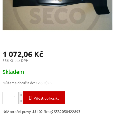
1 072,06 Kč
886 Kč bez DPH
Měrná
Skladem
cena:
Můžeme doručit do:
12.8.2026
Přidat do košíku
Nůž rotační pravý UJ 102 široký S532050422893