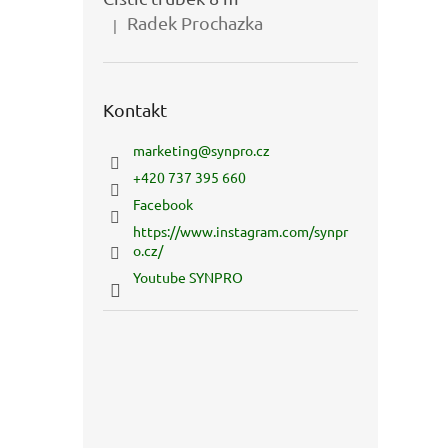
Radek Prochazka
|
Hodnocení produktu je 5 z 5 hvězdiček.
Kontakt
marketing
@
synpro.cz
+420 737 395 660
Facebook
https://www.instagram.com/synpr
o.cz/
Youtube SYNPRO