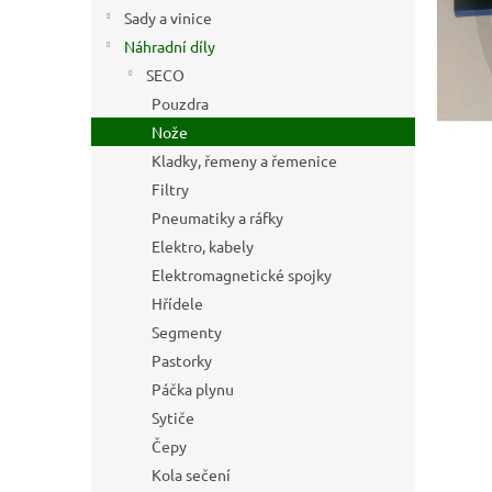
n
Sady a vinice
e
Náhradní díly
l
SECO
Pouzdra
Nože
Kladky, řemeny a řemenice
Filtry
Pneumatiky a ráfky
Elektro, kabely
Elektromagnetické spojky
Hřídele
Segmenty
Pastorky
Páčka plynu
Sytiče
Čepy
Kola sečení