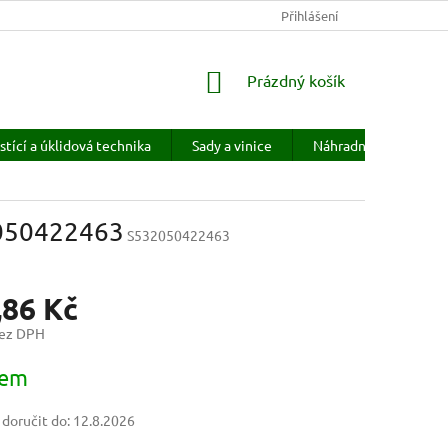
KONTAKTY
HODNOCENÍ OBCHODU
Přihlášení
PRODÁVANÉ ZNAČKY
NÁKUPNÍ
Prázdný košík
KOŠÍK
stící a úklidová technika
Sady a vinice
Náhradní díly
H
2050422463
S532050422463
,86 Kč
bez DPH
dem
oručit do:
12.8.2026