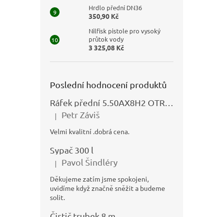
Hrdlo přední DN36
350,90 Kč
Nilfisk pistole pro vysoký
průtok vody
3 325,08 Kč
Poslední hodnocení produktů
Ráfek přední 5.50AX8H2 OTRSK21.06 - N325111027
Petr Záviš
|
Hodnocení produktu je 5 z 5 hvězdiček.
Velmi kvalitní .dobrá cena.
Sypač 300 l
Pavol Šindléry
|
Hodnocení produktu je 5 z 5 hvězdiček.
Děkujeme zatím jsme spokojeni,
uvidíme když značně sněžit a budeme
solit.
Čistič trubek 8 m