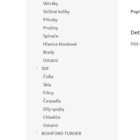
Větráky
Střižné kolíky
Popi
Příruby
Pružiny
Det
Spínače
Nůž 
Hlavice kloubové
Brzdy
Ostatní
SDF
Čidla
Skla
Filtry
Čerpadla
Díly spojky
Chladiče
Ostatní
BOMFORD TURNER