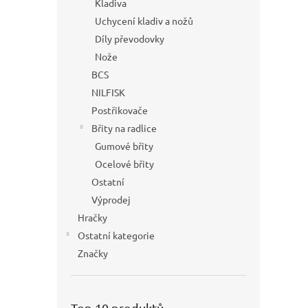
Kladiva
Uchycení kladiv a nožů
Díly převodovky
Nože
BCS
NILFISK
Postřikovače
Břity na radlice
Gumové břity
Ocelové břity
Ostatní
Výprodej
Hračky
Ostatní kategorie
Značky
Top 10 produktů