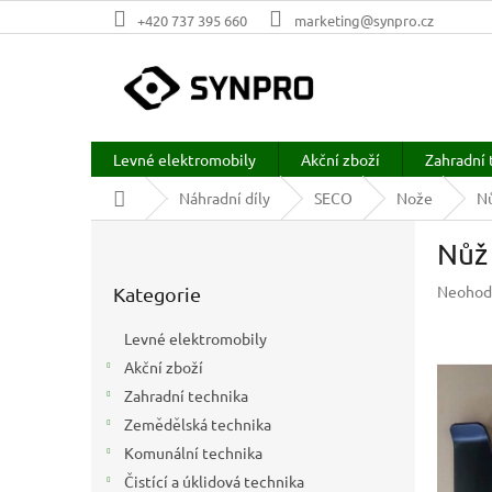
Přejít
+420 737 395 660
marketing@synpro.cz
na
obsah
Levné elektromobily
Akční zboží
Zahradní 
Domů
Náhradní díly
SECO
Nože
N
P
Nůž
o
Přeskočit
s
Průměr
Neohod
Kategorie
kategorie
t
hodnoc
r
produkt
Levné elektromobily
a
je
Akční zboží
n
0,0
z
Zahradní technika
n
5
í
Zemědělská technika
hvězdič
p
Komunální technika
a
Čistící a úklidová technika