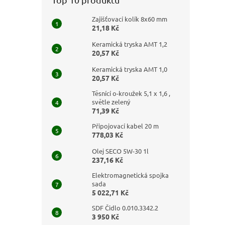
Zajišťovací kolík 8x60 mm
21,18 Kč
Keramická tryska AMT 1,2
20,57 Kč
Keramická tryska AMT 1,0
20,57 Kč
Těsnící o-kroužek 5,1 x 1,6 ,
světle zelený
71,39 Kč
Připojovací kabel 20 m
778,03 Kč
Olej SECO 5W-30 1l
237,16 Kč
Elektromagnetická spojka
sada
5 022,71 Kč
SDF Čidlo 0.010.3342.2
3 950 Kč