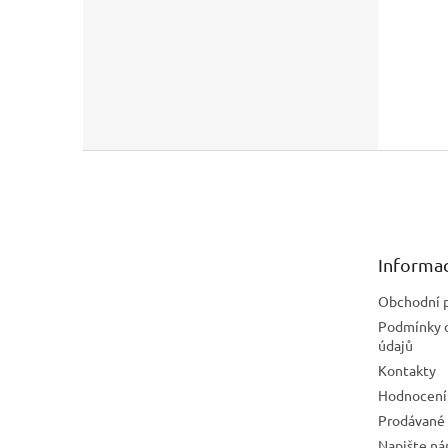
Z
á
p
a
t
Informac
í
Obchodní 
Podmínky 
údajů
Kontakty
Hodnocení
Prodávané
Napište n