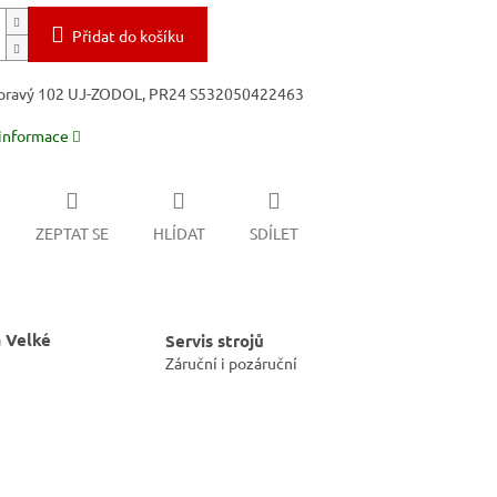
Přidat do košíku
 pravý 102 UJ-ZODOL, PR24 S532050422463
 informace
ZEPTAT SE
HLÍDAT
SDÍLET
 Velké
Servis strojů
Záruční i pozáruční