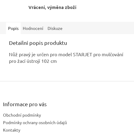
Vrácení, výměna zboží
Popis
Hodnocení
Diskuze
Detailní popis produktu
Nůž pravý je určen pro model STARJET pro mulčování
pro žací ústrojí 102 cm
Z
á
p
a
Informace pro vás
t
Obchodní podmínky
í
Podmínky ochrany osobních údajů
Kontakty