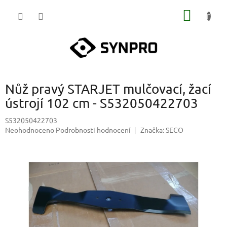
Přejít
NÁKUP
na
obsah
KOŠÍK
Nůž pravý STARJET mulčovací, žací
ústrojí 102 cm - S532050422703
S532050422703
Průměrné
Neohodnoceno
Podrobnosti hodnocení
Značka:
SECO
hodnocení
produktu
je
0,0
z
5
hvězdiček.