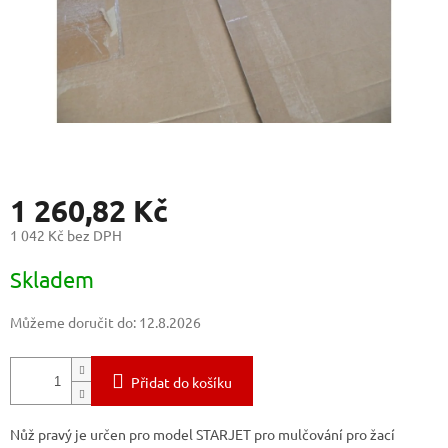
1 260,82 Kč
1 042 Kč bez DPH
Měrná
Skladem
cena:
Můžeme doručit do:
12.8.2026
Přidat do košíku
Nůž pravý je určen pro model STARJET pro mulčování pro žací