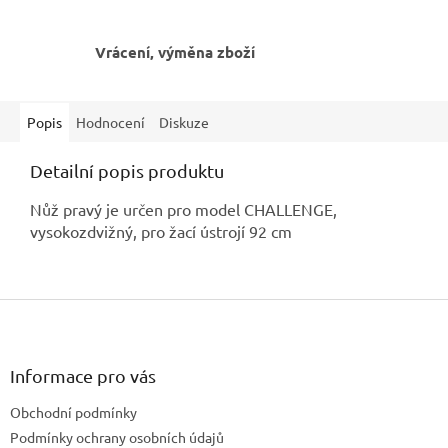
Vrácení, výměna zboží
Popis
Hodnocení
Diskuze
Detailní popis produktu
Nůž pravý je určen pro model CHALLENGE,
vysokozdvižný, pro žací ústrojí 92 cm
Z
á
p
a
Informace pro vás
t
Obchodní podmínky
í
Podmínky ochrany osobních údajů