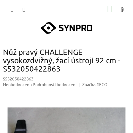
Přejít
NÁKUP
na
obsah
KOŠÍK
Nůž pravý CHALLENGE
vysokozdvižný, žací ústrojí 92 cm -
S532050422863
S532050422863
Průměrné
Neohodnoceno
Podrobnosti hodnocení
Značka:
SECO
hodnocení
produktu
je
0,0
z
5
hvězdiček.