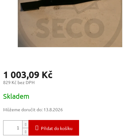
1 003,09 Kč
829 Kč bez DPH
Měrná
Skladem
cena:
Můžeme doručit do:
13.8.2026
Přidat do košíku