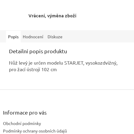
Vrácení, výměna zboží
Popis
Hodnocení
Diskuze
Detailní popis produktu
Nůž levý je určen modelu STARJET, vysokozdvižný,
pro žací ústrojí 102 cm
Z
á
p
a
Informace pro vás
t
Obchodní podmínky
í
Podmínky ochrany osobních údajů