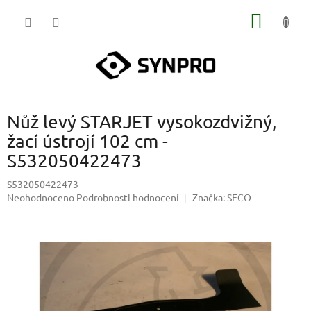
Přejít
NÁKUP
na
obsah
KOŠÍK
Nůž levý STARJET vysokozdvižný,
žací ústrojí 102 cm -
S532050422473
S532050422473
Průměrné
Neohodnoceno
Podrobnosti hodnocení
Značka:
SECO
hodnocení
produktu
je
0,0
z
5
hvězdiček.