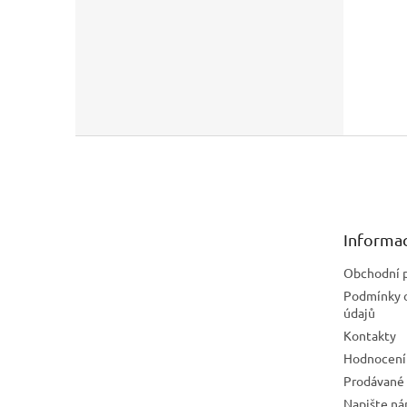
Z
á
p
a
t
Informac
í
Obchodní 
Podmínky 
údajů
Kontakty
Hodnocení
Prodávané
Napište n