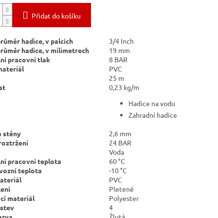
Přidat do košíku
průměr hadice, v palcích
3/4
Inch
průměr hadice, v milimetrech
19
mm
í pracovní tlak
8
BAR
materiál
PVC
25
m
st
0,23
kg/m
Hadice na vodu
Zahradní hadice
a stěny
2,6
mm
 roztržení
24
BAR
Voda
í pracovní teplota
60
°C
vozní teplota
-10
°C
ateriál
PVC
lení
Pletené
cí materiál
Polyester
rstev
4
arva
Žlutá