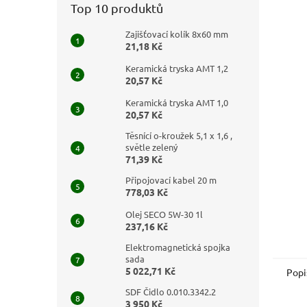
Top 10 produktů
Zajišťovací kolík 8x60 mm
21,18 Kč
Keramická tryska AMT 1,2
20,57 Kč
Keramická tryska AMT 1,0
20,57 Kč
Těsnící o-kroužek 5,1 x 1,6 ,
světle zelený
71,39 Kč
Připojovací kabel 20 m
778,03 Kč
Olej SECO 5W-30 1l
237,16 Kč
Elektromagnetická spojka
sada
5 022,71 Kč
Popi
SDF Čidlo 0.010.3342.2
3 950 Kč