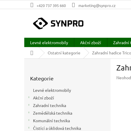
Přejít
+420 737 395 660
marketing@synpro.cz
na
obsah
Levné elektromobily
Akční zboží
Zahradní 
Domů
Ostatní kategorie
Zahradní hadice Tri
P
Zah
o
Přeskočit
s
Průměr
Neohod
Kategorie
kategorie
t
hodnoc
r
produkt
Levné elektromobily
a
je
Akční zboží
n
0,0
z
Zahradní technika
n
5
í
Zemědělská technika
hvězdič
p
Komunální technika
a
Čistící a úklidová technika