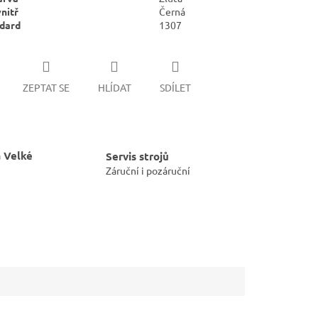
nitř
Černá
ndard
1307
ZEPTAT SE
HLÍDAT
SDÍLET
 Velké
Servis strojů
Záruční i pozáruční