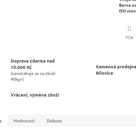
Barva uv
ISO sta
TISK
Doprava zdarma nad
Kamenná prodejna
10.000 Kč
Bílovice
(nevztahuje se na zboží
40kg+)
Vrácení, výměna zboží
s
Hodnocení
Diskuze