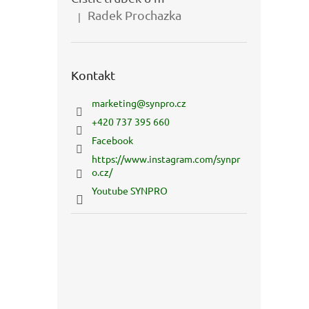
Radek Prochazka
|
Hodnocení produktu je 5 z 5 hvězdiček.
Kontakt
marketing
@
synpro.cz
+420 737 395 660
Facebook
https://www.instagram.com/synpr
o.cz/
Youtube SYNPRO