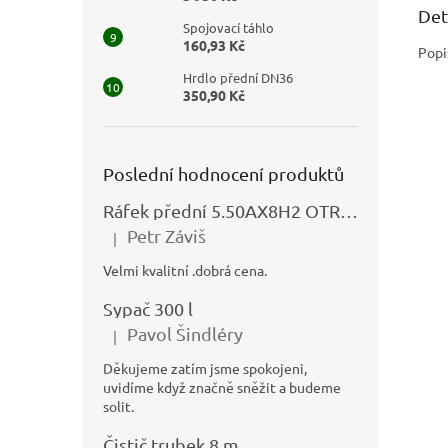
Det
Spojovací táhlo
160,93 Kč
Popi
Hrdlo přední DN36
350,90 Kč
Poslední hodnocení produktů
Ráfek přední 5.50AX8H2 OTRSK21.06 - N325111027
Petr Záviš
|
Hodnocení produktu je 5 z 5 hvězdiček.
Velmi kvalitní .dobrá cena.
Sypač 300 l
Pavol Šindléry
|
Hodnocení produktu je 5 z 5 hvězdiček.
Děkujeme zatím jsme spokojeni,
uvidíme když značně sněžit a budeme
solit.
Čistič trubek 8 m