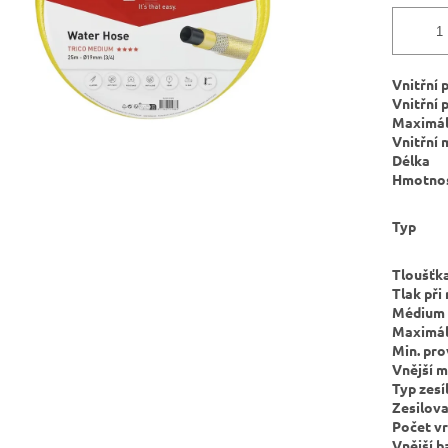
Vnitřní 
Vnitřní 
Maximáln
Vnitřní 
Délka
Hmotno
Typ
Tloušťk
Tlak při
Médium
Maximáln
Min. pro
Vnější m
Typ zesí
Zesilova
Počet v
Vnější b