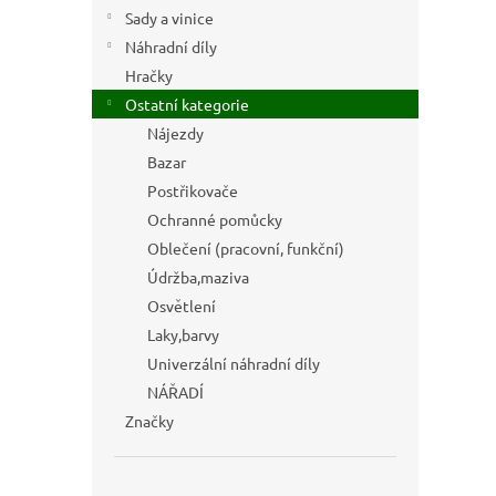
n
Sady a vinice
e
Náhradní díly
l
Hračky
Ostatní kategorie
Nájezdy
Bazar
Postřikovače
Ochranné pomůcky
Oblečení (pracovní, funkční)
Údržba,maziva
Osvětlení
Laky,barvy
Univerzální náhradní díly
NÁŘADÍ
Značky