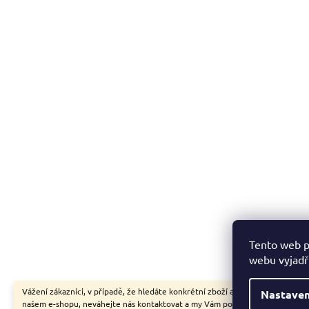
Tento web p
webu vyjadřu
Vážení zákazníci, v případě, že hledáte konkrétní zboží a my jej nemáme v
Nastaven
našem e-shopu, neváhejte nás kontaktovat a my Vám pomůžeme s výběrem.