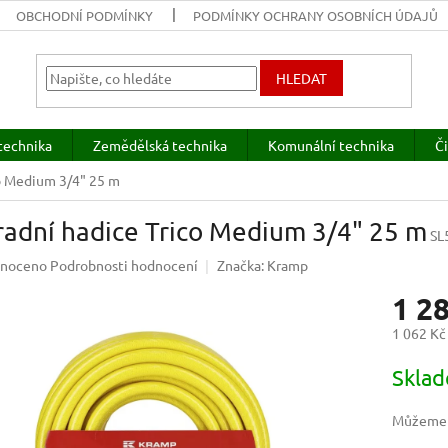
OBCHODNÍ PODMÍNKY
PODMÍNKY OCHRANY OSOBNÍCH ÚDAJŮ
HLEDAT
technika
Zemědělská technika
Komunální technika
Či
co Medium 3/4" 25 m
radní hadice Trico Medium 3/4" 25 m
SL
né
noceno
Podrobnosti hodnocení
Značka:
Kramp
ení
1 2
u
1 062 Kč
Měrná
Skla
cena:
ek.
Můžeme d