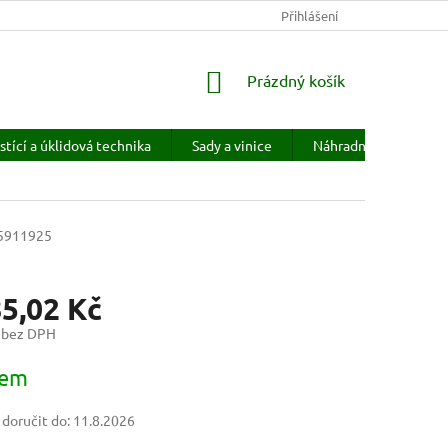
KONTAKTY
HODNOCENÍ OBCHODU
Přihlášení
PRODÁVANÉ ZNAČKY
NÁKUPNÍ
Prázdný košík
KOŠÍK
stící a úklidová technika
Sady a vinice
Náhradní díly
H
5911925
85,02 Kč
 bez DPH
dem
oručit do:
11.8.2026