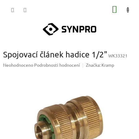
Přejít
NÁKUP
na
obsah
KOŠÍK
Spojovací článek hadice 1/2"
WK33321
Průměrné
Neohodnoceno
Podrobnosti hodnocení
Značka:
Kramp
hodnocení
produktu
je
0,0
z
5
hvězdiček.