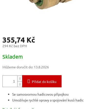
355,74 Kč
294 Kč bez DPH
Měrná
Skladem
cena:
Můžeme doručit do:
13.8.2026
Přidat do košíku
Se samosvornou hadicovou přípojkou
Umožňuje rychlé opravy a spojování kusů hadic