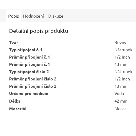
Popis
Hodnocení
Diskuze
Detailní popis produktu
Tvar
Rovný
Typ připojení č. 1
Nátrubek
Průměr připojení č. 1
1/2
Inch
Průměr připojení č. 1
13
mm
Typ připojení číslo 2
Nátrubek
Průměr připojení číslo 2
1/2
Inch
Průměr připojení číslo 2
13
mm
Určeno pro médium
Voda
Délka
42
mm
Materiál
Mosaz
Z
á