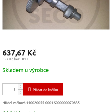
637,67 Kč
527 Kč bez DPH
Měrná
Skladem u výrobce
cena:
Přidat do košíku
Hřídel vačková 140020055-0001 S000000070835