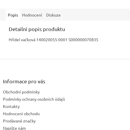
Popis
Hodnocení
Diskuze
Detailní popis produktu
Hřídel vačková 140020055-0001 S000000070835
Z
á
p
a
Informace pro vás
t
Obchodní podmínky
í
Podmínky ochrany osobních údajů
Kontakty
Hodnocení obchodu
Prodávané značky
Napište nám