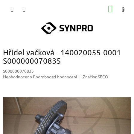
Přejít
NÁKUP
na
obsah
KOŠÍK
Hřídel vačková - 140020055-0001
S000000070835
S000000070835
Průměrné
Neohodnoceno
Podrobnosti hodnocení
Značka:
SECO
hodnocení
produktu
je
0,0
z
5
hvězdiček.