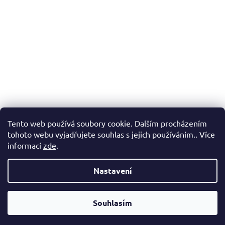
Tento web používá soubory cookie. Dalším procházením
tohoto webu vyjadřujete souhlas s jejich používáním.. Více
informací
zde
.
Nastavení
Vážení zákazníci, v případě, že hledáte konkrétní zboží a my jej
nemáme v našem e-shopu, neváhejte nás kontaktovat a my Vám
Souhlasím
pomůžeme s výběrem.