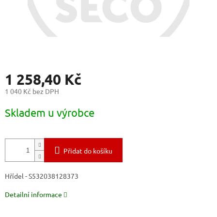
1 258,40 Kč
1 040 Kč bez DPH
Měrná
Skladem u výrobce
cena:
Přidat do košíku
Hřídel - S532038128373
Detailní informace