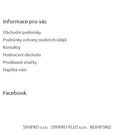
Z
á
p
a
Informace pro vás
t
Obchodní podmínky
í
Podmínky ochrany osobních údajů
Kontakty
Hodnocení obchodu
Prodávané značky
Napište nám
Facebook
SYNPRO s.r.o.
SYNPRO PLUS s.r.o.
BOMFORD