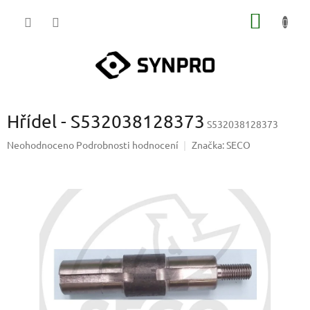
Přejít
NÁKUP
na
obsah
KOŠÍK
Hřídel - S532038128373
S532038128373
Průměrné
Neohodnoceno
Podrobnosti hodnocení
Značka:
SECO
hodnocení
produktu
je
0,0
z
5
hvězdiček.