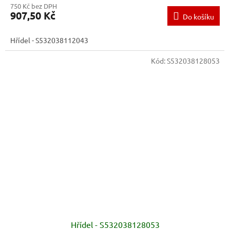
750 Kč bez DPH
907,50 Kč
Do košíku
Hřídel - S532038112043
Kód:
S532038128053
Hřídel - S532038128053