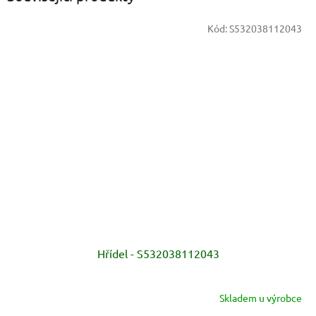
Kód:
S532038112043
Hřídel - S532038112043
Skladem u výrobce