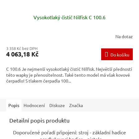
Vysokotlaký čistič Nilfisk C 100.6
Na dotaz
3 358 Kč bez DPH
4 063,18 Kč
Do košíku
C 100.6 Je nejmenší vysokotlaký čistič Nilfisk. Největší předností
této wapky je přenositelnost. Také tento model má však kovové
čerpadlo! S tlakem čerpadla 100...
Popis
Hodnocení
Diskuze
Značka
Detailní popis produktu
Doporučené pořadí připojení: stroj - základní hadice
- prodlužovací hadice - pistole