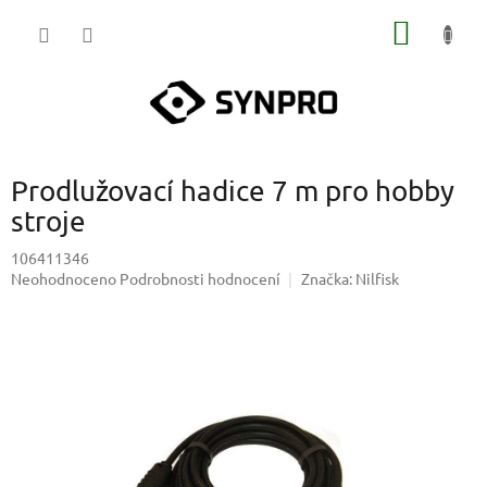
Přejít
NÁKUP
na
obsah
KOŠÍK
Prodlužovací hadice 7 m pro hobby
stroje
106411346
Průměrné
Neohodnoceno
Podrobnosti hodnocení
Značka:
Nilfisk
hodnocení
produktu
je
0,0
z
5
hvězdiček.