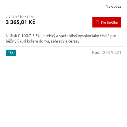
Na dotaz
2 781 Kč bez DPH
3 365,01 Kč
Do košíku
Nilfisk C 100.7-5 EU je lehký a spolehlivý vysokotlaký čistič pro
běžný úklid kolem domu, zahrady a terasy.
Kód:
128470321
Tip