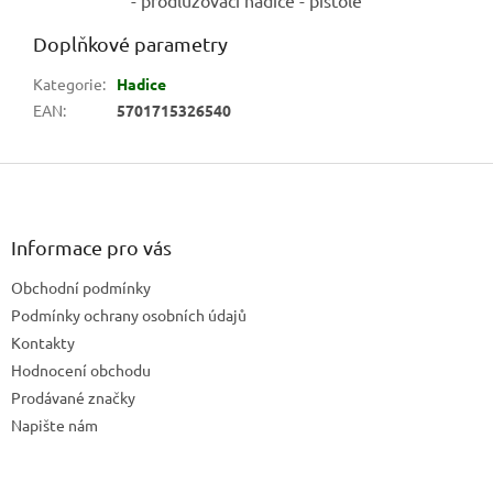
Doplňkové parametry
Kategorie
:
Hadice
EAN
:
5701715326540
Z
á
p
a
Informace pro vás
t
Obchodní podmínky
í
Podmínky ochrany osobních údajů
Kontakty
Hodnocení obchodu
Prodávané značky
Napište nám