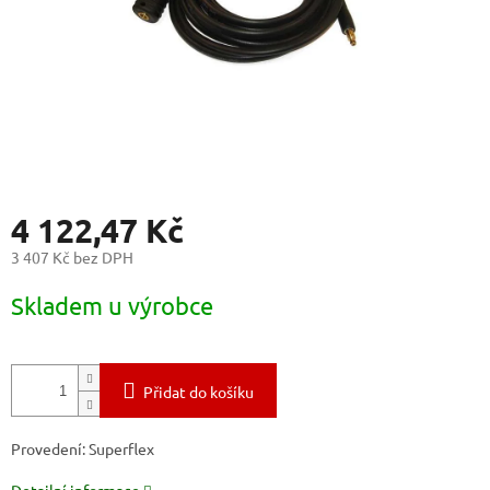
4 122,47 Kč
3 407 Kč bez DPH
Měrná
Skladem u výrobce
cena:
Přidat do košíku
Provedení: Superflex