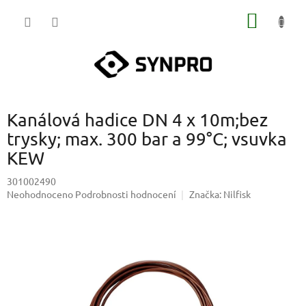
Přejít
NÁKUP
na
obsah
KOŠÍK
Kanálová hadice DN 4 x 10m;bez
trysky; max. 300 bar a 99°C; vsuvka
KEW
301002490
Průměrné
Neohodnoceno
Podrobnosti hodnocení
Značka:
Nilfisk
hodnocení
produktu
je
0,0
z
5
hvězdiček.