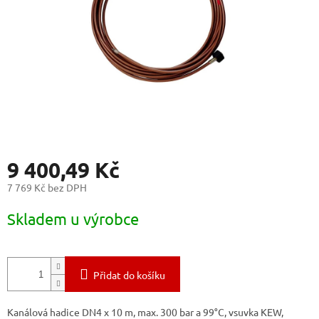
9 400,49 Kč
7 769 Kč bez DPH
Měrná
Skladem u výrobce
cena:
Přidat do košíku
Kanálová hadice DN4 x 10 m, max. 300 bar a 99°C, vsuvka KEW,