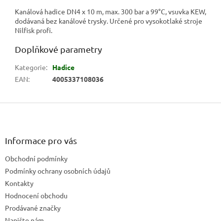
Kanálová hadice DN4 x 10 m, max. 300 bar a 99°C, vsuvka KEW,
dodávaná bez kanálové trysky. Určené pro vysokotlaké stroje
Nilfisk profi.
Doplňkové parametry
Kategorie
:
Hadice
EAN
:
4005337108036
Z
á
p
a
Informace pro vás
t
Obchodní podmínky
í
Podmínky ochrany osobních údajů
Kontakty
Hodnocení obchodu
Prodávané značky
Napište nám