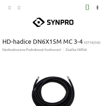
Přejít
NÁKUP
na
obsah
KOŠÍK
HD-hadice DN6X15M MC 3-4
107142542
Průměrné
Neohodnoceno
Podrobnosti hodnocení
Značka:
Nilfisk
hodnocení
produktu
je
0,0
z
5
hvězdiček.