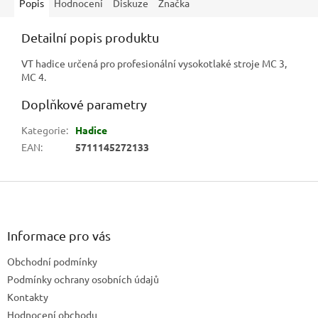
Popis
Hodnocení
Diskuze
Značka
Detailní popis produktu
VT hadice určená pro profesionální vysokotlaké stroje MC 3,
MC 4.
Doplňkové parametry
Kategorie
:
Hadice
EAN
:
5711145272133
Z
á
p
a
Informace pro vás
t
Obchodní podmínky
í
Podmínky ochrany osobních údajů
Kontakty
Hodnocení obchodu