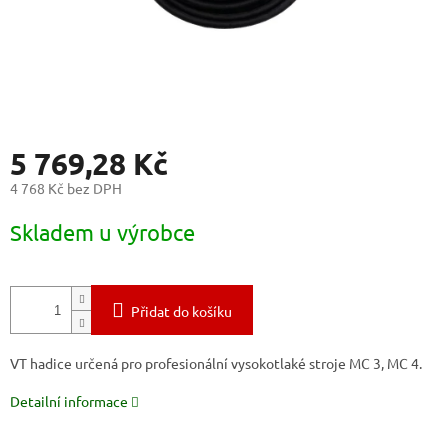
5 769,28 Kč
4 768 Kč bez DPH
Měrná
Skladem u výrobce
cena:
Přidat do košíku
VT hadice určená pro profesionální vysokotlaké stroje MC 3, MC 4.
Detailní informace